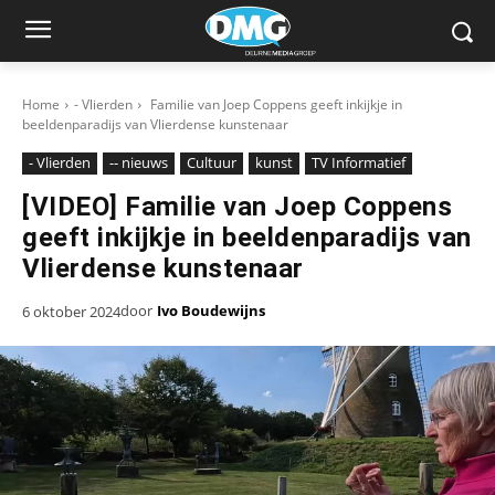
Home
- Vlierden
Familie van Joep Coppens geeft inkijkje in
beeldenparadijs van Vlierdense kunstenaar
- Vlierden
-- nieuws
Cultuur
kunst
TV Informatief
[VIDEO] Familie van Joep Coppens
geeft inkijkje in beeldenparadijs van
Vlierdense kunstenaar
door
Ivo Boudewijns
6 oktober 2024