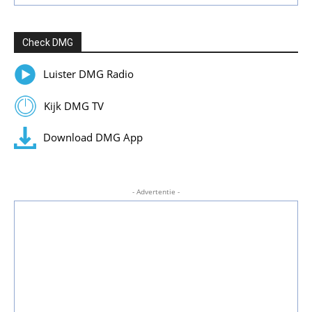
Check DMG
Luister DMG Radio
Kijk DMG TV
Download DMG App
- Advertentie -