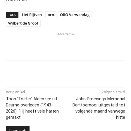
Het Rijtven
oro
ORO Verwendag
TAGS
Wilbert de Groot
- Advertentie -
Vorig artikel
Volgend artikel
Toon ‘Toeter’ Aldenzee uit
John Proenings Memorial
Deurne overleden (1943-
Darttoernooi uitgesteld tot
2026); ‘Hij heeft vele harten
volgende maand vanwege
geraakt’
hitte
Lees ook