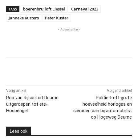
boerenbruiloft Liessel
Carnaval 2023
TAGS
Janneke Kusters
Peter Kuster
- Advertentie -
Vorig artikel
Volgend artikel
Rob van Rijssel uit Deurne
Politie treft grote
uitgeroepen tot ere-
hoeveelheid horloges en
Hôsbengel
sieraden aan bij automobilist
op Hogeweg Deurne
Lees ook