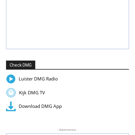
Check DMG
Luister DMG Radio
Kijk DMG TV
Download DMG App
- Advertentie -