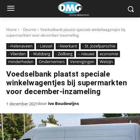
Home
- Deurne
Voedselbank plaatst speciale winkelwagentjes bij
supermarkten voor december-inzameling
- Helenaveen
- Liessel
- Neerkant
- St. Jozefparochie
- Vlierden
- Walsberg
- Zeilberg
-- nieuws
economie
minderheden
Ondernemers
Verenigingen
Welzijn
Voedselbank plaatst speciale
winkelwagentjes bij supermarkten
voor december-inzameling
door
Ivo Boudewijns
1 december 2021