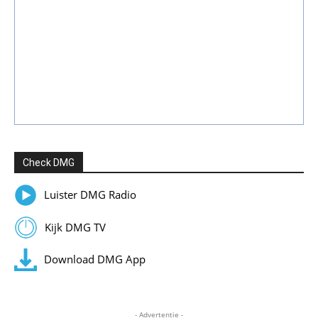
Check DMG
Luister DMG Radio
Kijk DMG TV
Download DMG App
- Advertentie -