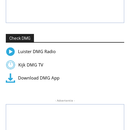
Check DMG
Luister DMG Radio
Kijk DMG TV
Download DMG App
- Advertentie -