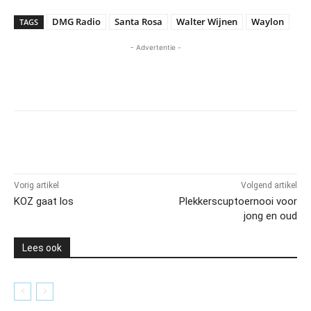
DMG Radio
Santa Rosa
Walter Wijnen
Waylon
TAGS
- Advertentie -
Vorig artikel
Volgend artikel
KOZ gaat los
Plekkerscuptoernooi voor
jong en oud
Lees ook