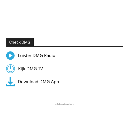
Check DMG
Luister DMG Radio
Kijk DMG TV
Download DMG App
- Advertentie -