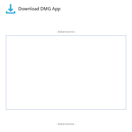
Download DMG App
- Advertentie -
- Advertentie -