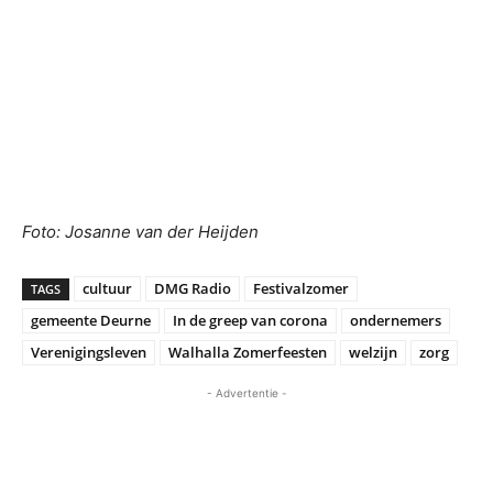
Foto: Josanne van der Heijden
cultuur
DMG Radio
Festivalzomer
TAGS
gemeente Deurne
In de greep van corona
ondernemers
Verenigingsleven
Walhalla Zomerfeesten
welzijn
zorg
- Advertentie -