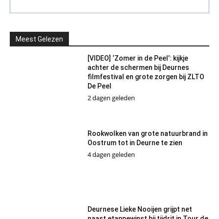
Meest Gelezen
[VIDEO] ‘Zomer in de Peel’: kijkje
achter de schermen bij Deurnes
filmfestival en grote zorgen bij ZLTO
De Peel
2 dagen geleden
Rookwolken van grote natuurbrand in
Oostrum tot in Deurne te zien
4 dagen geleden
Deurnese Lieke Nooijen grijpt net
naast etappewinst bij tijdrit in Tour de