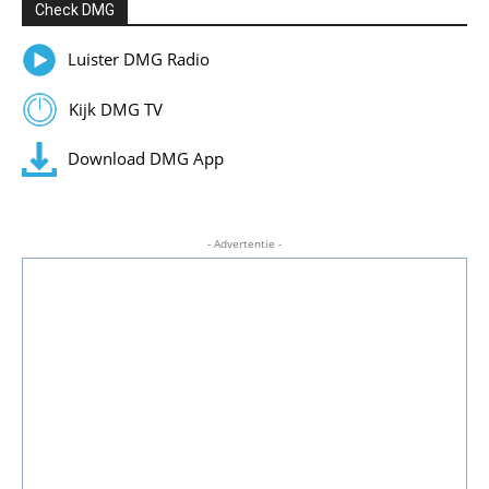
Check DMG
Luister DMG Radio
Kijk DMG TV
Download DMG App
- Advertentie -