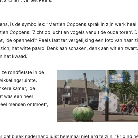
 archief”, vertelt Peels.
ens, is de symboliek: “Martien Coppens sprak in zijn werk heel
rtien Coppens: ‘Zicht op lucht en vogels vanuit de oude toren’. D
ht’, ‘de openheid’.” Peels laat ter vergelijking een foto van haar z
zich; het witte paard. Denk aan schaken, denk aan wit en zwart
en het kwaad.”
 ze rondfietste in de
wikkelingsruimte.
onkere kamer, de
Dat was een heel
veel mensen ontmoet”,
aar dat bleek naderhand juist helemaal niet erg te zijn: ”Er ging h