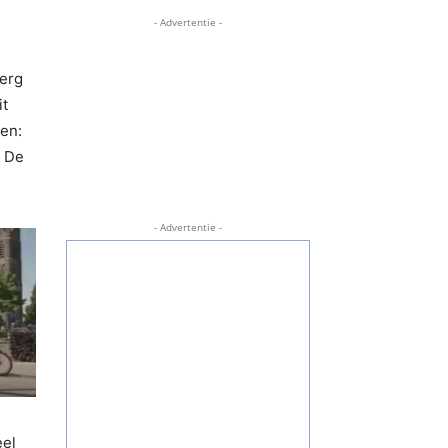
- Advertentie -
 erg
it
ien:
. De
- Advertentie -
eel