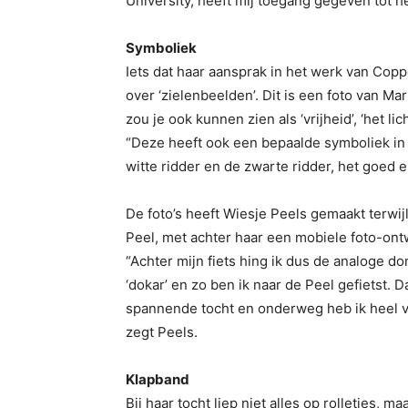
University, heeft mij toegang gegeven tot het
Symboliek
Iets dat haar aansprak in het werk van Copp
over ‘zielenbeelden’. Dit is een foto van Ma
zou je ook kunnen zien als ‘vrijheid’, ‘het lic
“Deze heeft ook een bepaalde symboliek in 
witte ridder en de zwarte ridder, het goed 
De foto’s heeft Wiesje Peels gemaakt terwijl
Peel, met achter haar een mobiele foto-ont
“Achter mijn fiets hing ik dus de analoge d
‘dokar’ en zo ben ik naar de Peel gefietst. 
spannende tocht en onderweg heb ik heel 
zegt Peels.
Klapband
Bij haar tocht liep niet alles op rolletjes, m