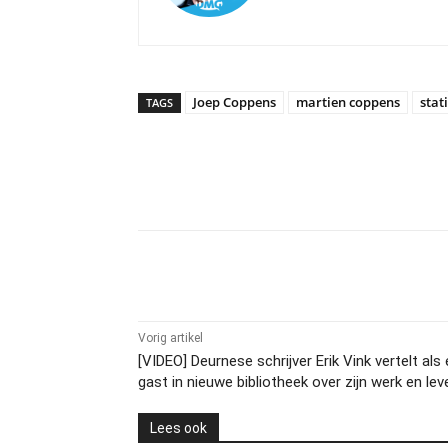
Joep Coppens
martien coppens
stat
TAGS
Delen
Vorig artikel
[VIDEO] Deurnese schrijver Erik Vink vertelt als
gast in nieuwe bibliotheek over zijn werk en lev
Lees ook