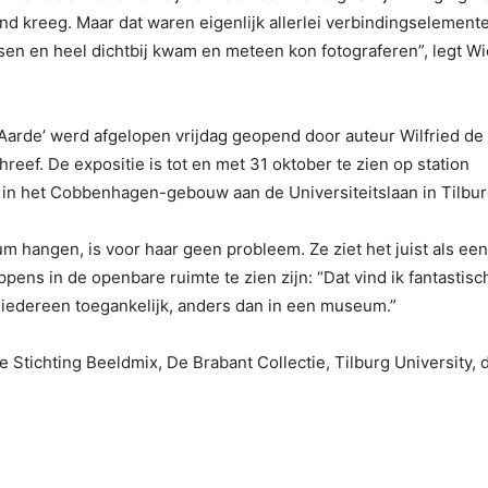
and kreeg. Maar dat waren eigenlijk allerlei verbindingselement
en en heel dichtbij kwam en meteen kon fotograferen”, legt Wi
Aarde’ werd afgelopen vrijdag geopend door auteur Wilfried de
reef. De expositie is tot en met 31 oktober te zien op station
ty in het Cobbenhagen-gebouw aan de Universiteitslaan in Tilbur
m hangen, is voor haar geen probleem. Ze ziet het juist als een
ppens in de openbare ruimte te zien zijn: “Dat vind ik fantastisc
r iedereen toegankelijk, anders dan in een museum.”
de Stichting Beeldmix, De Brabant Collectie, Tilburg University, 