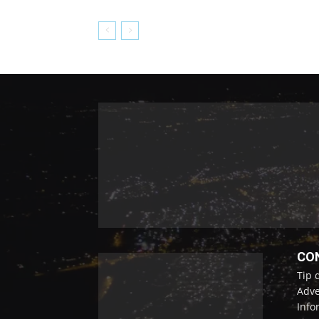
CO
Tip 
Adve
Info