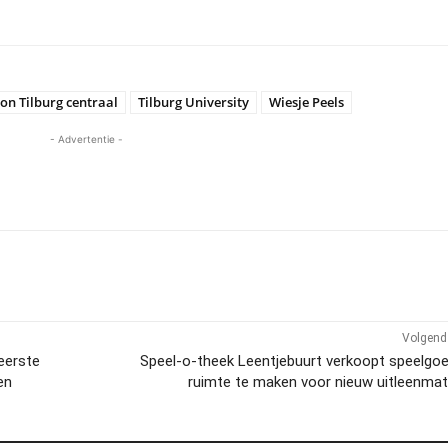
ion Tilburg centraal
Tilburg University
Wiesje Peels
- Advertentie -
Volgend 
 eerste
Speel-o-theek Leentjebuurt verkoopt speelgo
en
ruimte te maken voor nieuw uitleenmat