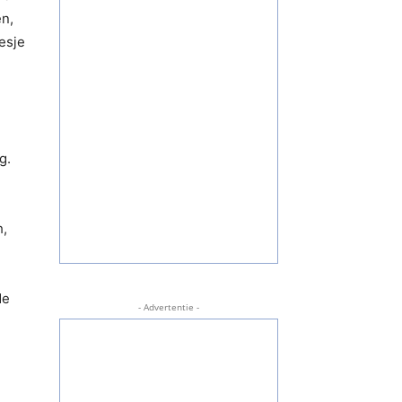
en,
esje
g.
h,
de
- Advertentie -