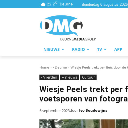
C
22.2
Deurne
donderdag 6 augustus 2026
NIEUWS
RADIO
TV
APP
Home
- Deurne
Wiesje Peels trekt per fiets door de 
- Vlierden
-- nieuws
Cultuur
Wiesje Peels trekt per f
voetsporen van fotogr
door
Ivo Boudewijns
6 september 2023