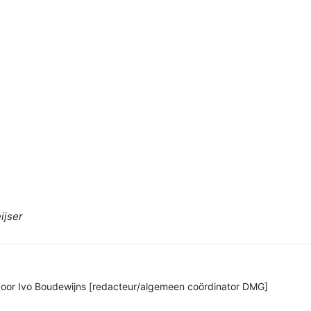
ijser
n door Ivo Boudewijns [redacteur/algemeen coördinator DMG]