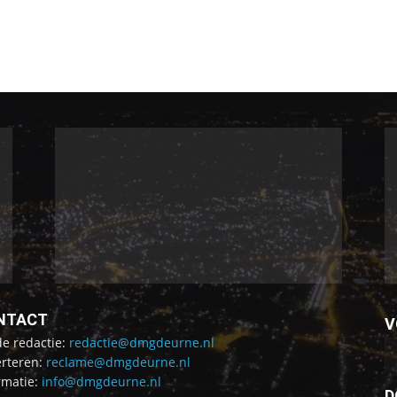
NTACT
V
de redactie:
redactie@dmgdeurne.nl
rteren:
reclame@dmgdeurne.nl
rmatie:
info@dmgdeurne.nl
D