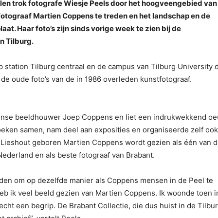
len trok fotografe Wiesje Peels door het hoogveengebied van
fotograaf Martien Coppens te treden en het landschap en de
at. Haar foto’s zijn sinds vorige week te zien bij de
n Tilburg.
op station Tilburg centraal en de campus van Tilburg University 
de oude foto’s van de in 1986 overleden kunstfotograaf.
dense beeldhouwer Joep Coppens en liet een indrukwekkend oe
toboeken samen, nam deel aan exposities en organiseerde zelf ook
in Lieshout geboren Martien Coppens wordt gezien als één van 
Nederland en als beste fotograaf van Brabant.
den om op dezelfde manier als Coppens mensen in de Peel te
heb ik veel beeld gezien van Martien Coppens. Ik woonde toen i
cht een begrip. De Brabant Collectie, die dus huist in de Tilbu