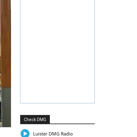
Check DMG
Luister DMG Radio