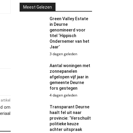
Meest Gelezen
Green Valley Estate
in Deurne
genomineerd voor
titel ‘Hippisch
Ondernemer van het
Jaar’
3 dagen geleden
Aantal woningen met
zonnepanelen
afgelopen vijf jaar in
gemeente Deurne
fors gestegen
4 dagen geleden
artikel
ed om
Transparant Deurne
haalt fel uit naar
eriaal
provincie: ‘Verschuilt
politieke keuze
achter uitspraak