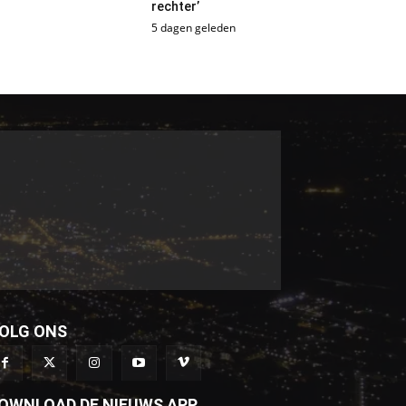
rechter’
5 dagen geleden
OLG ONS
OWNLOAD DE NIEUWS APP