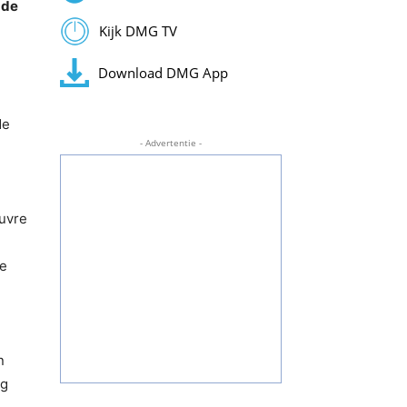
 de
Kijk DMG TV
Download DMG App
de
- Advertentie -
uvre
de
n
rg