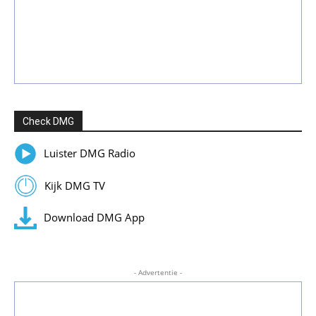
Check DMG
Luister DMG Radio
Kijk DMG TV
Download DMG App
- Advertentie -