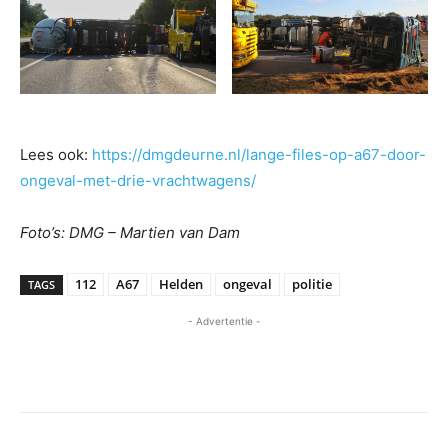
Lees ook:
https://dmgdeurne.nl/lange-files-op-a67-door-
ongeval-met-drie-vrachtwagens/
Foto’s: DMG – Martien van Dam
112
A67
Helden
ongeval
politie
TAGS
- Advertentie -