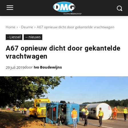
Home
- Deurne
A67 opnieuw dicht door gekantelde vrachtwagen
- Liessel
-- nieuws
A67 opnieuw dicht door gekantelde
vrachtwagen
door
Ivo Boudewijns
29 juli 2019