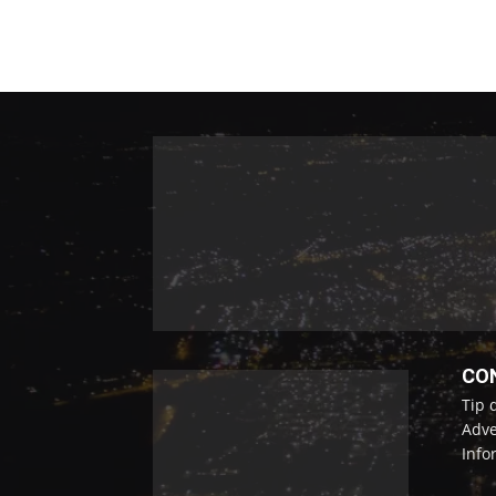
CO
Tip 
Adve
Info