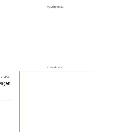
- Advertentie -
- Advertentie -
artikel
wagen