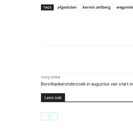
afgesloten
kermis zeilberg
wegomle
TAGS
Delen
Vorig artikel
Borstkankeronderzoek in augustus van start i
Lees ook