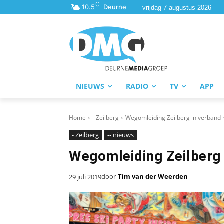
C
10.5
Deurne
vrijdag 7 augustus 2026
NIEUWS
RADIO
TV
APP
Home
- Zeilberg
Wegomleiding Zeilberg in verband
- Zeilberg
-- nieuws
Wegomleiding Zeilberg 
door
Tim van der Weerden
29 juli 2019