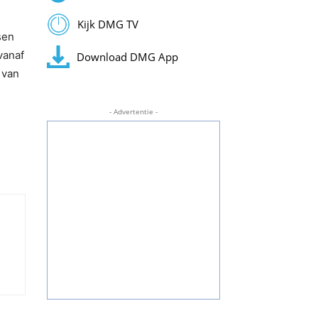
Kijk DMG TV
sen
vanaf
Download DMG App
 van
- Advertentie -