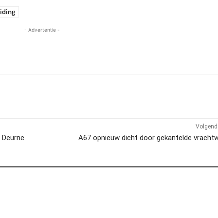
iding
- Advertentie -
Volgend 
n Deurne
A67 opnieuw dicht door gekantelde vracht