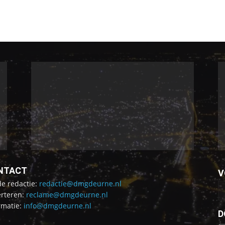
NTACT
V
de redactie:
redactie@dmgdeurne.nl
rteren:
reclame@dmgdeurne.nl
rmatie:
info@dmgdeurne.nl
D