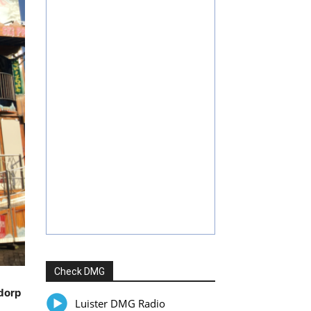
Check DMG
kdorp
Luister DMG Radio