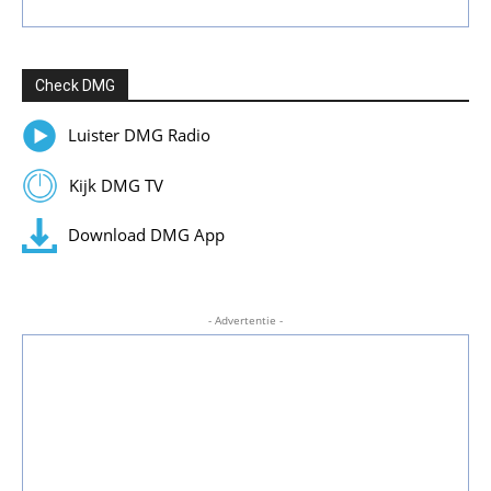
Check DMG
Luister DMG Radio
Kijk DMG TV
Download DMG App
- Advertentie -