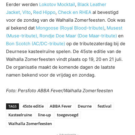
Eerder werden
Lokotov Mocktail
,
Black Leather
Jacket,
Vito
,
Red Hippo
,
Check en RHEA
al bevestigd
voor de zondag van de Walhalla Zomerfeesten. Ook was
al bekend dat
Mongoose (Royal Blood-tribute)
,
Musest
(Muse-tribute),
Rondje Doe Maar (Doe Maar-tribute)
en
Bon Scotch (AC/DC-tribute)
op de tributezaterdag bij de
Deurnese kasteelruïne spelen. De 45ste editie van de
Walhalla Zomerfeesten vindt plaats op 19, 20 en 21 juli.
De organisatie maakt de komende dagen de laatste
namen bekend voor de vrijdag en zondag.
Foto: Persfoto ABBA Fever/Walhalla Zomerfeesten
45ste editie
ABBA Fever
Deurne
festival
TAGS
Kasteelruïne
line-up
toegevoegd
Walhalla Zomerfeesten
- Advertentie -