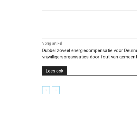
Delen
Vorig artikel
Dubbel zoveel energiecompensatie voor Deurn
vrijwilligersorganisaties door fout van gemeen
Lees ook