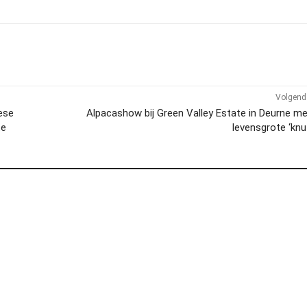
Volgend 
ese
Alpacashow bij Green Valley Estate in Deurne m
te
levensgrote ‘knu