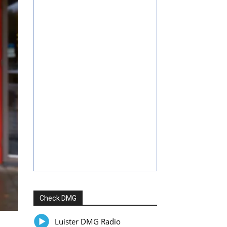
Check DMG
Luister DMG Radio