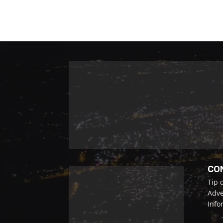
CO
Tip 
Adve
Info