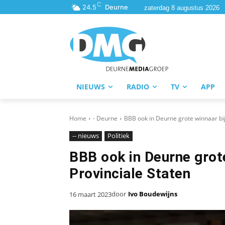
C
24.5
Deurne
zaterdag 8 augustus 2026
NIEUWS
RADIO
TV
APP
Home
- Deurne
BBB ook in Deurne grote winnaar bij
-- nieuws
Politiek
BBB ook in Deurne grote
Provinciale Staten
door
Ivo Boudewijns
16 maart 2023