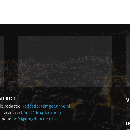
NTACT
V
de redactie:
redactie@dmgdeurne.nl
rteren:
reclame@dmgdeurne.nl
rmatie:
info@dmgdeurne.nl
D