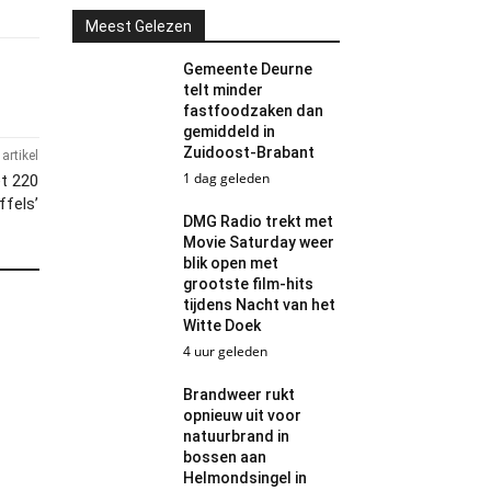
Meest Gelezen
Gemeente Deurne
telt minder
fastfoodzaken dan
gemiddeld in
Zuidoost-Brabant
artikel
1 dag geleden
et 220
ffels’
DMG Radio trekt met
Movie Saturday weer
blik open met
grootste film-hits
tijdens Nacht van het
Witte Doek
4 uur geleden
Brandweer rukt
opnieuw uit voor
natuurbrand in
bossen aan
Helmondsingel in