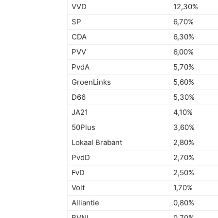
VVD
12,30%
SP
6,70%
CDA
6,30%
PVV
6,00%
PvdA
5,70%
GroenLinks
5,60%
D66
5,30%
JA21
4,10%
50Plus
3,60%
Lokaal Brabant
2,80%
PvdD
2,70%
FvD
2,50%
Volt
1,70%
Alliantie
0,80%
BVNL
0,70%