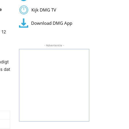
e
Kijk DMG TV
Download DMG App
 12
- Advertentie -
ndigt
s dat