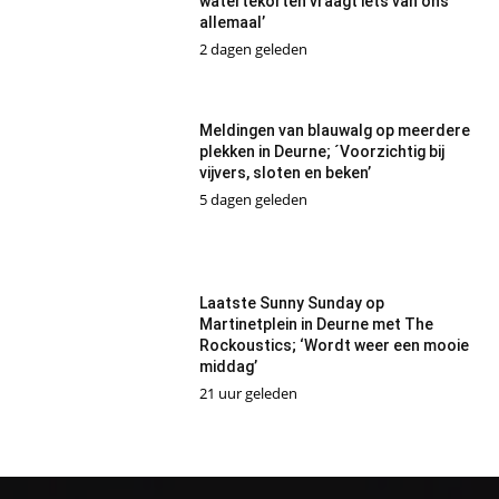
watertekorten vraagt iets van ons
allemaal’
2 dagen geleden
Meldingen van blauwalg op meerdere
plekken in Deurne; ´Voorzichtig bij
vijvers, sloten en beken’
5 dagen geleden
Laatste Sunny Sunday op
Martinetplein in Deurne met The
Rockoustics; ‘Wordt weer een mooie
middag’
21 uur geleden