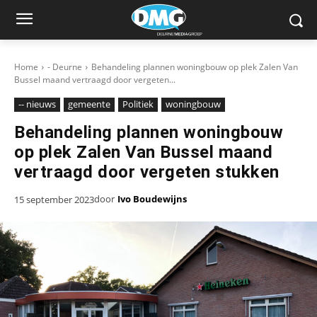
Home
- Deurne
Behandeling plannen woningbouw op plek Zalen Van
Bussel maand vertraagd door vergeten...
-- nieuws
gemeente
Politiek
woningbouw
Behandeling plannen woningbouw
op plek Zalen Van Bussel maand
vertraagd door vergeten stukken
door
Ivo Boudewijns
15 september 2023