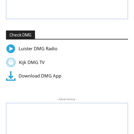
Check DMG
Luister DMG Radio
Kijk DMG TV
Download DMG App
- Advertentie -