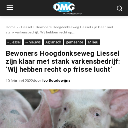
Home
- Liessel
Bewoners Hoogdonkseweg Liessel zijn klaar met
stank varkensbedrijf: ‘Wij hebben recht op...
- Liessel
-- nieuws
Agrarisch
gemeente
Milieu
Bewoners Hoogdonkseweg Liessel
zijn klaar met stank varkensbedrijf:
‘Wij hebben recht op frisse lucht’
door
Ivo Boudewijns
10 februari 2022