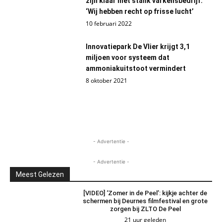
zijn klaar met stank varkensbedrijf:
‘Wij hebben recht op frisse lucht’
10 februari 2022
Innovatiepark De Vlier krijgt 3,1
miljoen voor systeem dat
ammoniakuitstoot vermindert
8 oktober 2021
- Advertentie -
- Advertentie -
Meest Gelezen
[VIDEO] ‘Zomer in de Peel’: kijkje achter de
schermen bij Deurnes filmfestival en grote
zorgen bij ZLTO De Peel
21 uur geleden