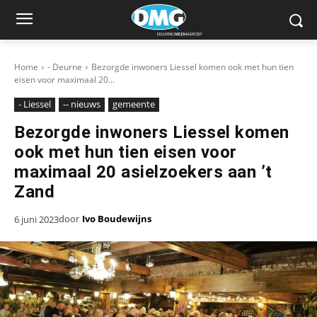
Home
- Deurne
Bezorgde inwoners Liessel komen ook met hun tien
eisen voor maximaal 20...
- Liessel
-- nieuws
gemeente
Bezorgde inwoners Liessel komen
ook met hun tien eisen voor
maximaal 20 asielzoekers aan ’t
Zand
door
Ivo Boudewijns
6 juni 2023