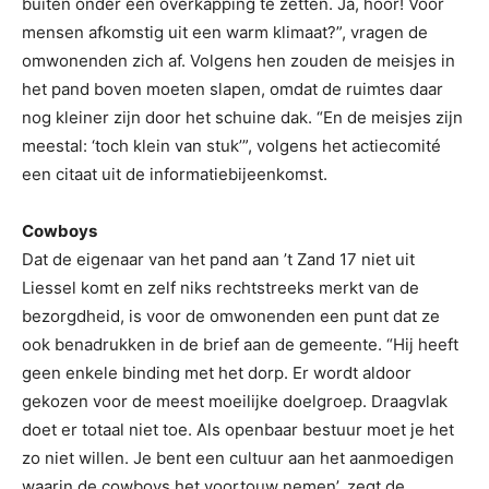
buiten onder een overkapping te zetten. Ja, hoor! Voor
mensen afkomstig uit een warm klimaat?”, vragen de
omwonenden zich af. Volgens hen zouden de meisjes in
het pand boven moeten slapen, omdat de ruimtes daar
nog kleiner zijn door het schuine dak. “En de meisjes zijn
meestal: ‘toch klein van stuk’”, volgens het actiecomité
een citaat uit de informatiebijeenkomst.
Cowboys
Dat de eigenaar van het pand aan ’t Zand 17 niet uit
Liessel komt en zelf niks rechtstreeks merkt van de
bezorgdheid, is voor de omwonenden een punt dat ze
ook benadrukken in de brief aan de gemeente. “Hij heeft
geen enkele binding met het dorp. Er wordt aldoor
gekozen voor de meest moeilijke doelgroep. Draagvlak
doet er totaal niet toe. Als openbaar bestuur moet je het
zo niet willen. Je bent een cultuur aan het aanmoedigen
waarin de cowboys het voortouw nemen’, zegt de