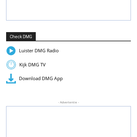
Check DMG
Luister DMG Radio
Kijk DMG TV
Download DMG App
- Advertentie -