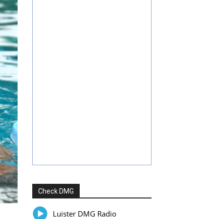
Check DMG
Luister DMG Radio