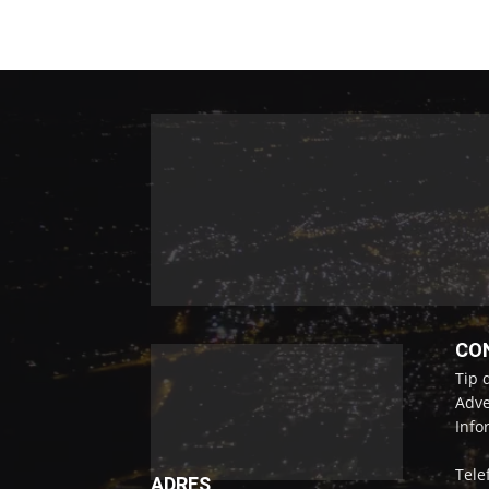
CO
Tip 
Adve
Info
Tele
ADRES