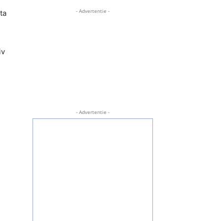
- Advertentie -
ta
iv
- Advertentie -