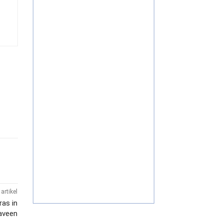
artikel
ras in
aveen