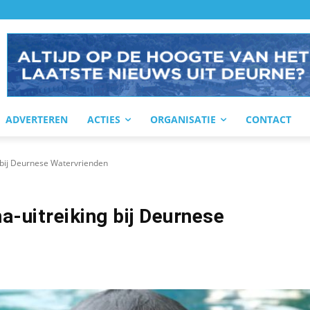
ADVERTEREN
ACTIES
ORGANISATIE
CONTACT
 bij Deurnese Watervrienden
-uitreiking bij Deurnese