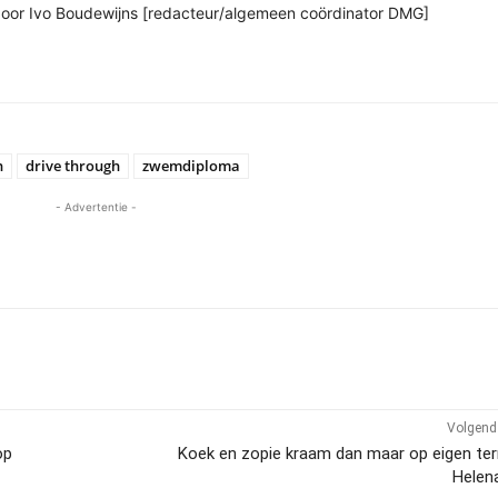
n door Ivo Boudewijns [redacteur/algemeen coördinator DMG]
n
drive through
zwemdiploma
- Advertentie -
Volgend 
op
Koek en zopie kraam dan maar op eigen ter
Helen