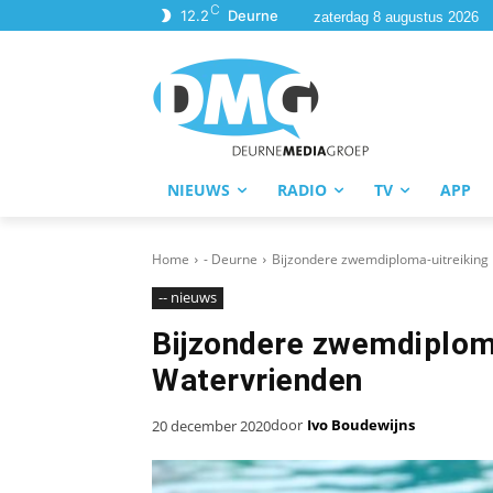
C
12.2
Deurne
zaterdag 8 augustus 2026
NIEUWS
RADIO
TV
APP
Home
- Deurne
Bijzondere zwemdiploma-uitreiking
-- nieuws
Bijzondere zwemdiploma
Watervrienden
door
Ivo Boudewijns
20 december 2020