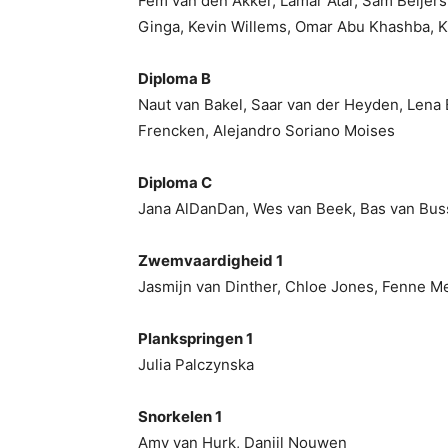
Fem van den Akker, Lamar Atar, Sam Beijers
Ginga, Kevin Willems, Omar Abu Khashba, K
Diploma B
Naut van Bakel, Saar van der Heyden, Lena B
Frencken, Alejandro Soriano Moises
Diploma C
Jana AlDanDan, Wes van Beek, Bas van Bus
Zwemvaardigheid 1
Jasmijn van Dinther, Chloe Jones, Fenne M
Plankspringen 1
Julia Palczynska
Snorkelen 1
Amy van Hurk, Daniil Nouwen