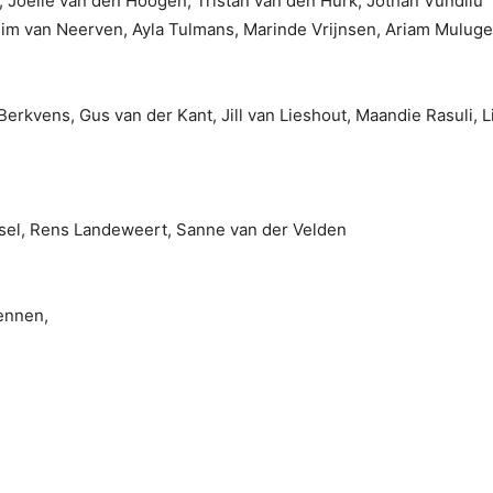
, Joelle van den Hoogen, Tristan van den Hurk, Jothan Vundilu
im van Neerven, Ayla Tulmans, Marinde Vrijnsen, Ariam Muluge
erkvens, Gus van der Kant, Jill van Lieshout, Maandie Rasuli, L
sel, Rens Landeweert, Sanne van der Velden
ennen,