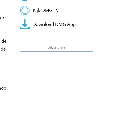
Kijk DMG TV
ve-
Download DMG App
t de
- Advertentie -
 de
mooi