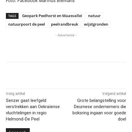
Foto: Facebook Marinus Biemans
Geopark Peelhorst en Maasvallei
natuur
TAGS
natuurpoort de peel
peelrandbreuk
wijstgronden
- Advertentie -
Vorig artikel
Volgend artikel
Senzer gaat leefgeld
Grote belangstelling voor
verstrekken aan Oekraïense
Deurnese ondernemers die
vluchtelingen in regio
boksring ingaan voor goede
Helmond-De Peel
doel