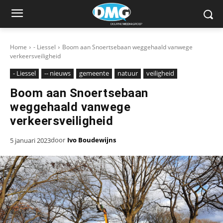
Home
- Liessel
Boom aan Snoertsebaan weggehaald vanwege
verkeersveiligheid
- Liessel
-- nieuws
gemeente
natuur
veiligheid
Boom aan Snoertsebaan
weggehaald vanwege
verkeersveiligheid
door
Ivo Boudewijns
5 januari 2023