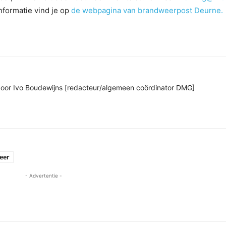
nformatie vind je op
de webpagina van brandweerpost Deurne.
n door Ivo Boudewijns [redacteur/algemeen coördinator DMG]
eer
- Advertentie -