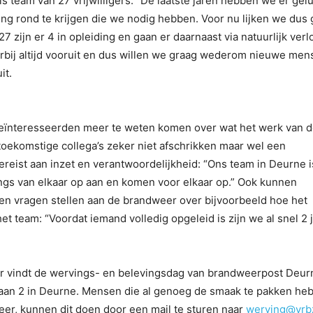
is team van 27 vrijwilligers. “De laatste jaren hebben we er gel
ng rond te krijgen die we nodig hebben. Voor nu lijken we dus
27 zijn er 4 in opleiding en gaan er daarnaast via natuurlijk ver
rbij altijd vooruit en dus willen we graag wederom nieuwe men
it.
geïnteresseerden meer te weten komen over wat het werk van 
toekomstige collega’s zeker niet afschrikken maar wel een
vereist aan inzet en verantwoordelijkheid: “Ons team in Deurne i
ngs van elkaar op aan en komen voor elkaar op.” Ook kunnen
en vragen stellen aan de brandweer over bijvoorbeeld hoe het
het team: “Voordat iemand volledig opgeleid is zijn we al snel 2 
ur vindt de wervings- en belevingsdag van brandweerpost Deur
laan 2 in Deurne. Mensen die al genoeg de smaak te pakken he
eer, kunnen dit doen door een mail te sturen naar
werving@vrbz