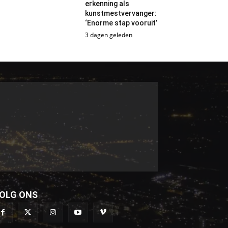
erkenning als
kunstmestvervanger:
‘Enorme stap vooruit’
3 dagen geleden
OLG ONS