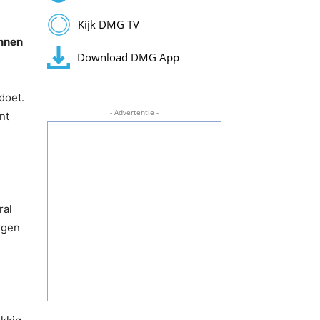
Kijk DMG TV
unnen
Download DMG App
doet.
- Advertentie -
nt
ral
rgen