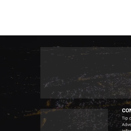
CO
Tip 
Adve
Info