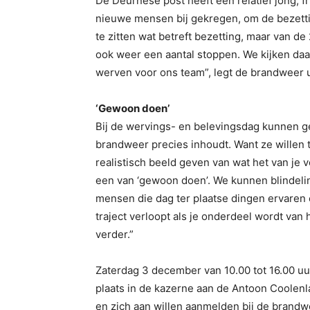
De Deurnese post heeft een relatief jong, fr
nieuwe mensen bij gekregen, om de bezetti
te zitten wat betreft bezetting, maar van de 
ook weer een aantal stoppen. We kijken daa
werven voor ons team”, legt de brandweer u
‘Gewoon doen’
Bij de wervings- en belevingsdag kunnen 
brandweer precies inhoudt. Want ze willen 
realistisch beeld geven van wat het van je 
een van ‘gewoon doen’. We kunnen blindeli
mensen die dag ter plaatse dingen ervaren 
traject verloopt als je onderdeel wordt van 
verder.”
Zaterdag 3 december van 10.00 tot 16.00 u
plaats in de kazerne aan de Antoon Coolen
en zich aan willen aanmelden bij de brandw