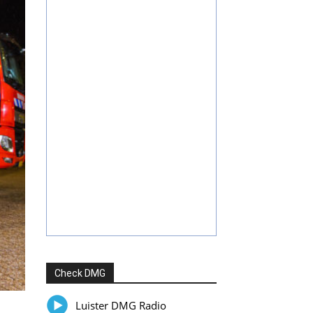
Check DMG
Luister DMG Radio