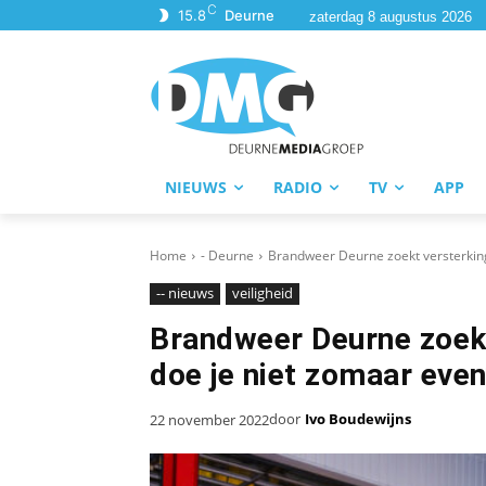
C
15.8
Deurne
zaterdag 8 augustus 2026
NIEUWS
RADIO
TV
APP
Home
- Deurne
Brandweer Deurne zoekt versterking;
-- nieuws
veiligheid
Brandweer Deurne zoekt 
doe je niet zomaar even
door
Ivo Boudewijns
22 november 2022