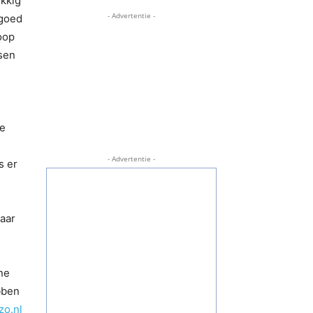
ukkig
- Advertentie -
 goed
loop
sen
de
- Advertentie -
s er
jaar
ne
bben
o.nl