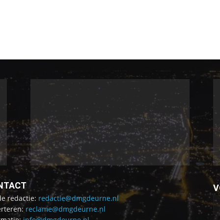
NTACT
V
de redactie:
redactie@dmgdeurne.nl
rteren:
reclame@dmgdeurne.nl
rmatie:
info@dmgdeurne.nl