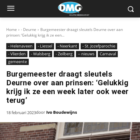
Home
- Deurne
Burgemeester draagt sleutels Deurne over aan
prinsen: ‘Gelukkig krijg ik ze een...
- Helenaveen
- Liessel
- Neerkant
- St. Jozefparochie
- Vlierden
- Walsberg
- Zeilberg
-- nieuws
Carnaval
gemeente
Burgemeester draagt sleutels
Deurne over aan prinsen: ‘Gelukkig
krijg ik ze een week later ook weer
terug’
door
Ivo Boudewijns
18 februari 2023