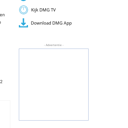
Kijk DMG TV
 en
e
Download DMG App
- Advertentie -
.2