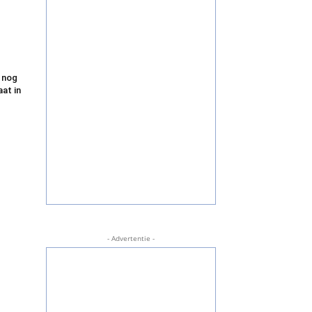
 nog
aat in
- Advertentie -