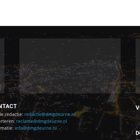
NTACT
V
de redactie:
redactie@dmgdeurne.nl
rteren:
reclame@dmgdeurne.nl
rmatie:
info@dmgdeurne.nl
D