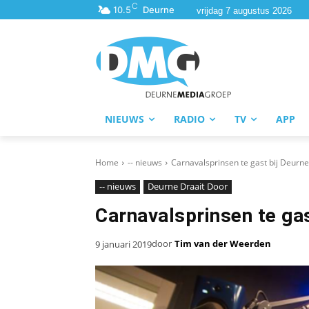
C
10.5
Deurne
vrijdag 7 augustus 2026
NIEUWS
RADIO
TV
APP
Home
-- nieuws
Carnavalsprinsen te gast bij Deurn
-- nieuws
Deurne Draait Door
Carnavalsprinsen te gas
door
Tim van der Weerden
9 januari 2019