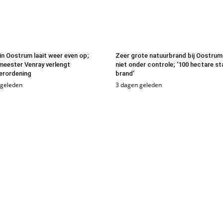
in Oostrum laait weer even op;
Zeer grote natuurbrand bij Oostrum
eester Venray verlengt
niet onder controle; ‘100 hectare st
erordening
brand’
 geleden
3 dagen geleden