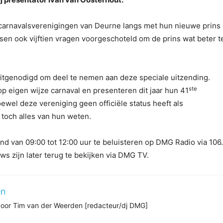
e carnavalsverenigingen van Deurne langs met hun nieuwe prins
nsen ook vijftien vragen voorgeschoteld om de prins wat beter t
 uitgenodigd om deel te nemen aan deze speciale uitzending.
ste
op eigen wijze carnaval en presenteren dit jaar hun 41
oewel deze vereniging geen officiële status heeft als
 toch alles van hun weten.
nd van 09:00 tot 12:00 uur te beluisteren op DMG Radio via 106
ws zijn later terug te bekijken via DMG TV.
en
 door Tim van der Weerden [redacteur/dj DMG]