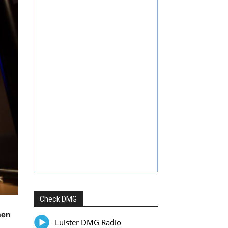
Check DMG
men
Luister DMG Radio