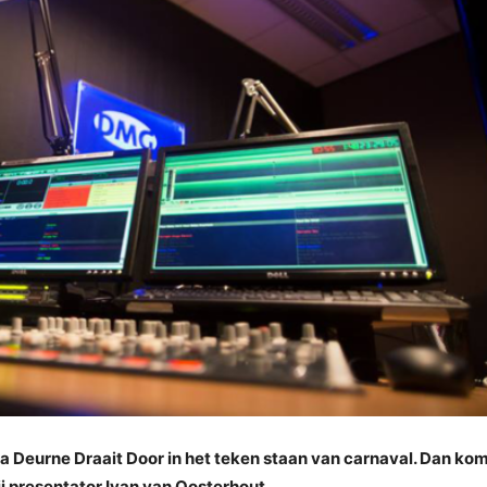
Deurne Draait Door in het teken staan van carnaval. Dan ko
ij presentator Ivan van Oosterhout.