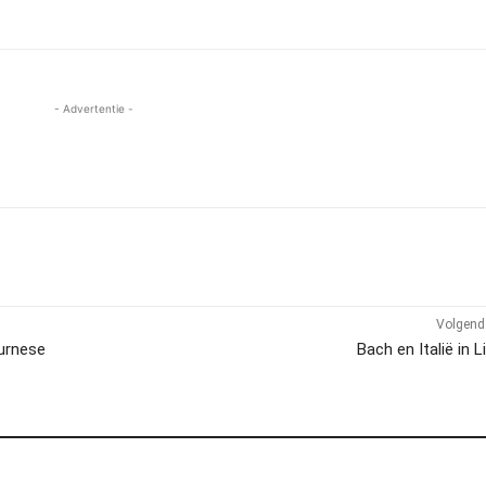
- Advertentie -
Volgend 
eurnese
Bach en Italië in L