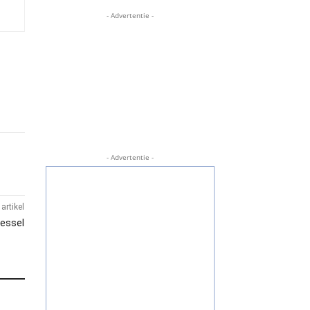
- Advertentie -
- Advertentie -
artikel
iessel