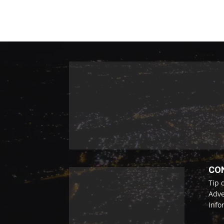
CO
Tip 
Adve
Info