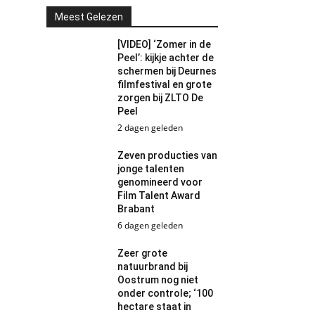
Meest Gelezen
[VIDEO] ‘Zomer in de
Peel’: kijkje achter de
schermen bij Deurnes
filmfestival en grote
zorgen bij ZLTO De
Peel
2 dagen geleden
Zeven producties van
jonge talenten
genomineerd voor
Film Talent Award
Brabant
6 dagen geleden
Zeer grote
natuurbrand bij
Oostrum nog niet
onder controle; ‘100
hectare staat in