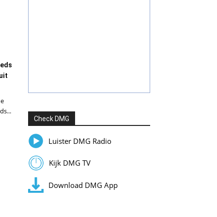
eeds
uit
de
ds...
Check DMG
Luister DMG Radio
Kijk DMG TV
Download DMG App