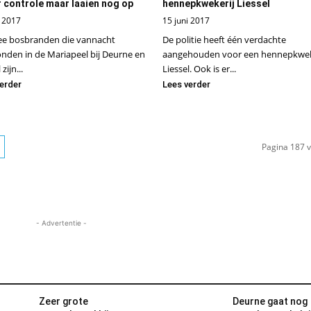
 controle maar laaien nog op
hennepkwekerij Liessel
i 2017
15 juni 2017
ee bosbranden die vannacht
De politie heeft één verdachte
nden in de Mariapeel bij Deurne en
aangehouden voor een hennepkweke
zijn...
Liessel. Ook is er...
erder
Lees verder
Pagina 187 
- Advertentie -
Zeer grote
Deurne gaat nog