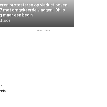
eren protesteren op viaduct boven
7 met omgekeerde vlaggen: ‘Dit is
g maar een begin’
uli 2026
- Advertentie -
de
enlo