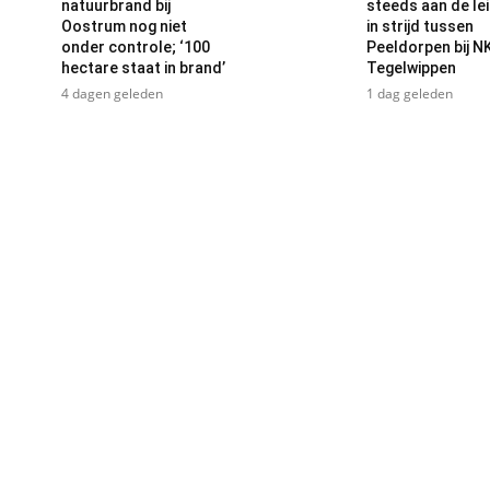
natuurbrand bij
steeds aan de le
Oostrum nog niet
in strijd tussen
onder controle; ‘100
Peeldorpen bij N
hectare staat in brand’
Tegelwippen
4 dagen geleden
1 dag geleden