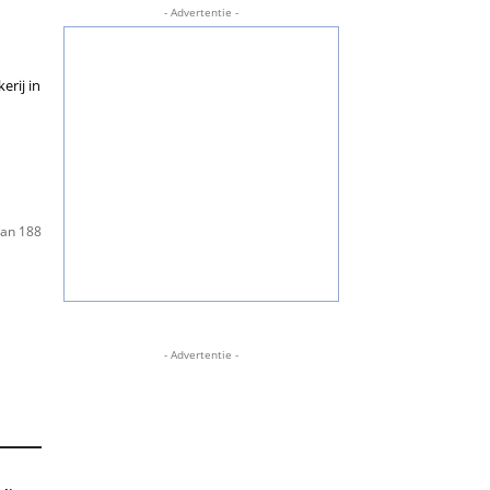
- Advertentie -
rij in
van 188
- Advertentie -