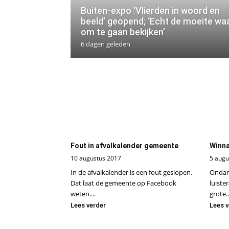
Buiten-expo ‘Vlierden in woord en
beeld’ geopend; ‘Echt de moeite wa
om te gaan bekijken’
6 dagen geleden
Fout in afvalkalender gemeente
Winna
10 augustus 2017
5 augu
In de afvalkalender is een fout geslopen.
Ondan
Dat laat de gemeente op Facebook
luiste
weten....
grote..
Lees verder
Lees v