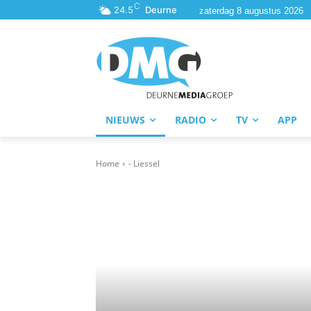
C
24.5
Deurne
zaterdag 8 augustus 2026
NIEUWS
RADIO
TV
APP
Home
- Liessel