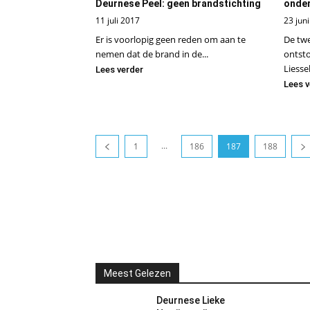
Deurnese Peel: geen brandstichting
onder
11 juli 2017
23 jun
Er is voorlopig geen reden om aan te
De tw
nemen dat de brand in de...
ontsto
Liessel 
Lees verder
Lees v
...
1
186
187
188
Meest Gelezen
Deurnese Lieke