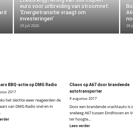
euro voor uitbreiding van stroomnet:
Bo
ard
‘Energietransitie vraagt om
A6
investeringen’
no
29 juli 2026
28 j
ars BBQ-actie op DMG Radio
Chaos op A67 door brandende
autotransporter
stus 2017
4 augustus 2017
ks het slechte weer reageerden de
raars van DMG Radio snel en in
Door een brandende vrachtauto is 
.
snelweg A67 tussen Eindhoven en V
ter hoogte...
erder
Lees verder