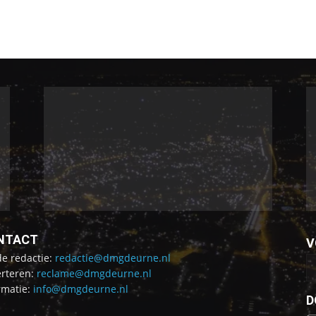
NTACT
V
de redactie:
redactie@dmgdeurne.nl
rteren:
reclame@dmgdeurne.nl
rmatie:
info@dmgdeurne.nl
D