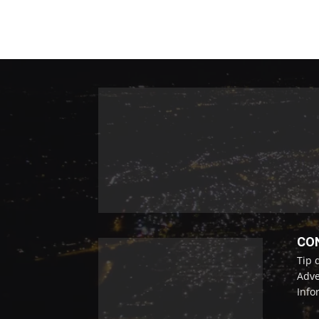
CO
Tip 
Adve
Info