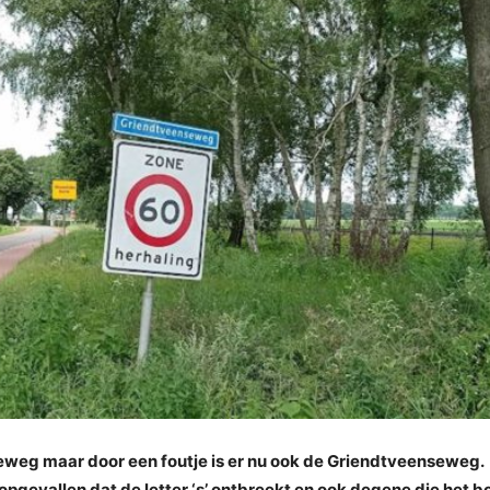
eweg maar door een foutje is er nu ook de Griendtveenseweg.
 opgevallen dat de letter ‘s’ ontbreekt en ook degene die het b