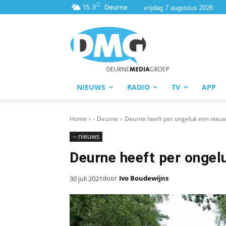
C
15.3
Deurne
vrijdag 7 augustus 2026
NIEUWS
RADIO
TV
APP
Home
- Deurne
Deurne heeft per ongeluk een nieu
-- nieuws
Deurne heeft per ongel
door
Ivo Boudewijns
30 juli 2021