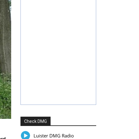
Check DMG
Luister DMG Radio
ord