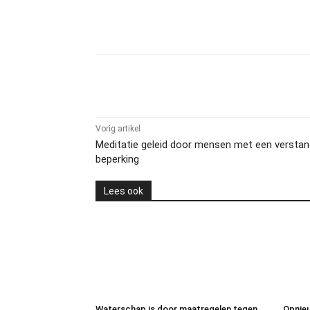
Delen
Vorig artikel
Meditatie geleid door mensen met een verstand
beperking
Lees ook
Waterschap is door maatregelen tegen
Opnieu