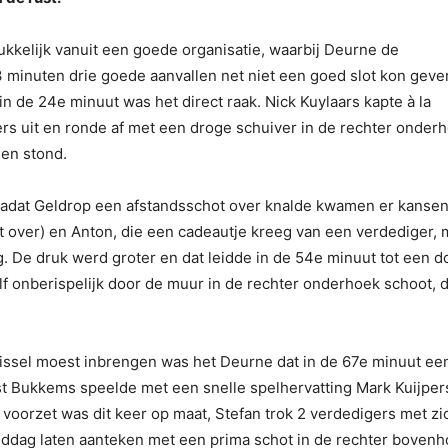
kkelijk vanuit een goede organisatie, waarbij Deurne de
 minuten drie goede aanvallen net niet een goed slot kon geven
n de 24e minuut was het direct raak. Nick Kuylaars kapte à la
rs uit en ronde af met een droge schuiver in de rechter onderh
en stond.
nadat Geldrop een afstandsschot over knalde kwamen er kanse
 over) en Anton, die een cadeautje kreeg van een verdediger, 
eg. De druk werd groter en dat leidde in de 54e minuut tot een d
zelf onberispelijk door de muur in de rechter onderhoek schoot, 
issel moest inbrengen was het Deurne dat in de 67e minuut ee
st Bukkems speelde met een snelle spelhervatting Mark Kuijper
n voorzet was dit keer op maat, Stefan trok 2 verdedigers met zi
iddag laten aanteken met een prima schot in de rechter bovenh