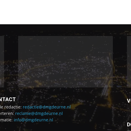
NTACT
V
de redactie:
redactie@dmgdeurne.nl
rteren:
reclame@dmgdeurne.nl
rmatie:
info@dmgdeurne.nl
D