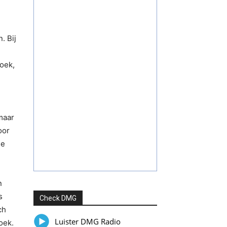
. Bij
oek,
n
maar
oor
de
n
s
Check DMG
ch
Luister DMG Radio
oek.