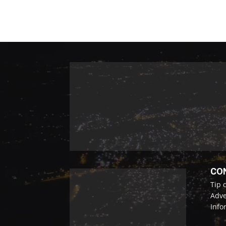
CO
Tip 
Adve
Info