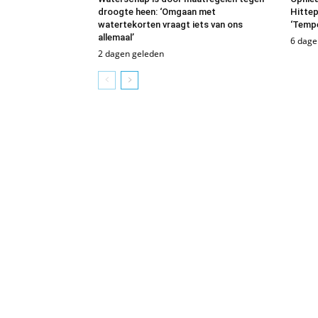
droogte heen: ‘Omgaan met
Hittep
watertekorten vraagt iets van ons
‘Tempe
allemaal’
6 dage
2 dagen geleden