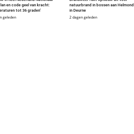
lan en code geel van kracht:
natuurbrand in bossen aan Helmond
raturen tot 36 graden’
in Deurne
n geleden
2 dagen geleden