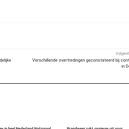
Volgend 
elijke
Verschillende overtredingen geconstateerd bij con
in 
w in heel Nederland Nationaal
Brandweer rukt opnieuw uit voor