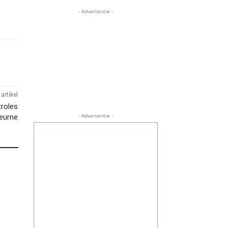
- Advertentie -
artikel
troles
- Advertentie -
Deurne