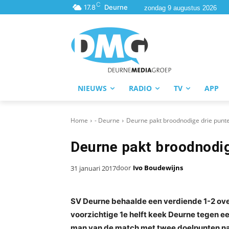
C
17.8
Deurne
zondag 9 augustus 2026
NIEUWS
RADIO
TV
APP
Home
- Deurne
Deurne pakt broodnodige drie punte
Deurne pakt broodnodig
door
Ivo Boudewijns
31 januari 2017
SV Deurne behaalde een verdiende 1-2 ove
voorzichtige 1e helft keek Deurne tegen 
man van de match met twee doelpunten na 