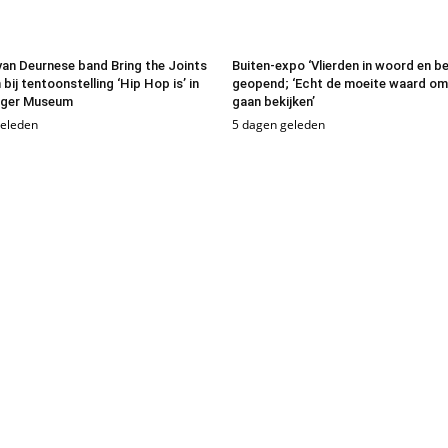
van Deurnese band Bring the Joints
Buiten-expo ‘Vlierden in woord en be
 bij tentoonstelling ‘Hip Hop is’ in
geopend; ‘Echt de moeite waard om
nger Museum
gaan bekijken’
geleden
5 dagen geleden