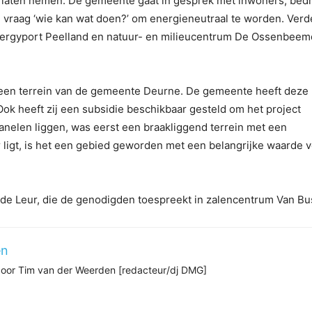
 laten nemen. De gemeente gaat in gesprek met inwoners, bedr
 vraag ‘wie kan wat doen?’ om energieneutraal te worden. Verd
nergyport Peelland en natuur- en milieucentrum De Ossenbeem
 een terrein van de gemeente Deurne. De gemeente heeft deze
Ook heeft zij een subsidie beschikbaar gesteld om het project
nelen liggen, was eerst een braakliggend terrein met een
ligt, is het een gebied geworden met een belangrijke waarde 
de Leur, die de genodigden toespreekt in zalencentrum Van Bu
en
 door Tim van der Weerden [redacteur/dj DMG]