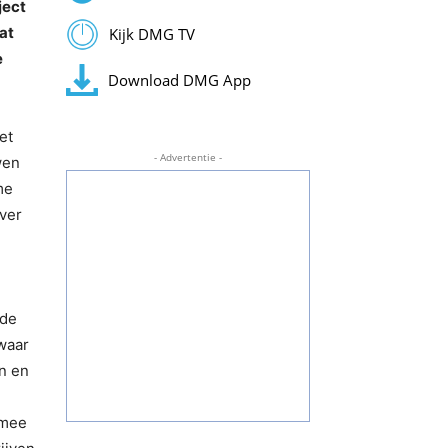
ject
at
Kijk DMG TV
e
Download DMG App
et
- Advertentie -
wen
me
over
 de
waar
n en
 mee