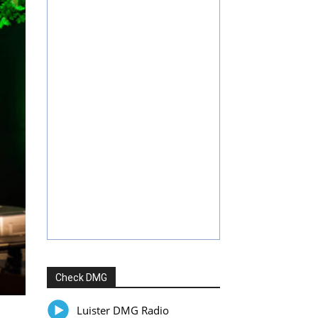
Check DMG
Luister DMG Radio