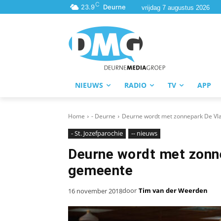
C
23.9
Deurne
vrijdag 7 augustus 2026
NIEUWS
RADIO
TV
APP
Home
- Deurne
Deurne wordt met zonnepark De Vl
- St. Jozefparochie
-- nieuws
Deurne wordt met zonne
gemeente
door
Tim van der Weerden
16 november 2018