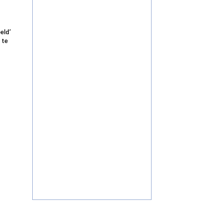
eld’
 te