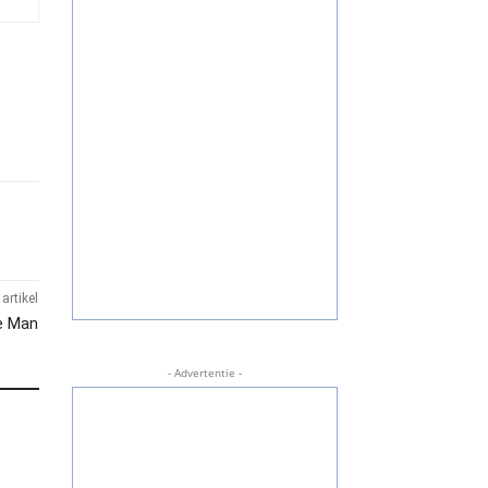
artikel
de Man
- Advertentie -