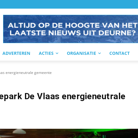
ADVERTEREN
ACTIES
ORGANISATIE
CONTACT
aas energieneutrale gemeente
park De Vlaas energieneutrale