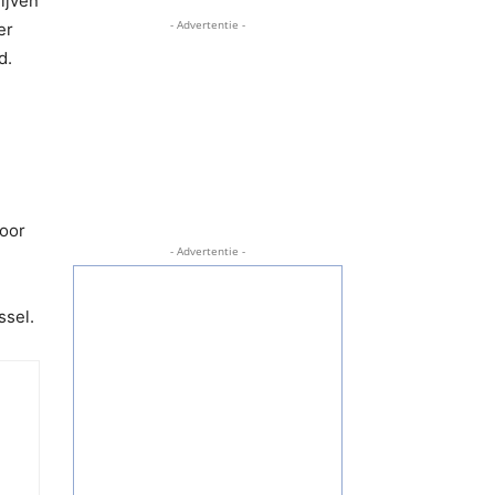
ijven
- Advertentie -
er
d.
voor
- Advertentie -
ssel.