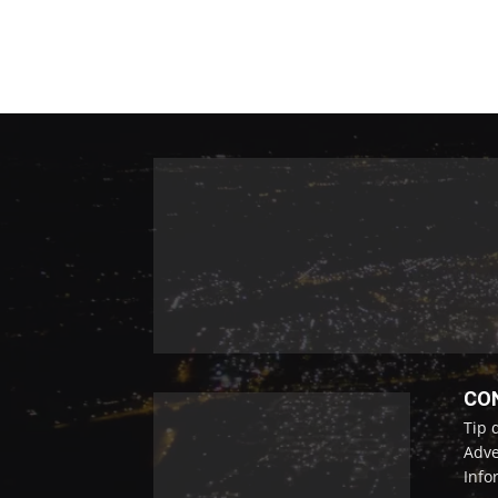
CO
Tip 
Adve
Info