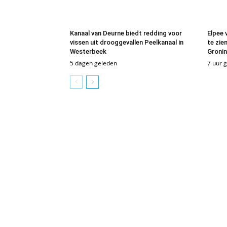
Kanaal van Deurne biedt redding voor
Elpee 
vissen uit drooggevallen Peelkanaal in
te zien
Westerbeek
Groni
5 dagen geleden
7 uur 