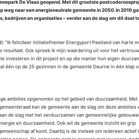
onnepark De Vlaas geopend. Met dit grootste postcoderoospro
op weg naar een energieneutrale gemeente in 2050. In 2019 ga
bedrijven en organisaties – verder aan de slag om dit doel t
“Ik feliciteer initiatiefnemer Energyport Peelland van harte m
e resultaat. Ook spreek ik mijn waardering uit voor het vertrou
e investeren in dit project en op die manier hun eigen duurza
gaat één op de 25 gezinnen in de gemeente Deurne in één klap 
vige ambities opgenomen op het gebied van duurzaamheid. Met
e gemeenteraad kan de gemeente aan de slag om deze ambities 
aan de slag met het verduurzamen van gemeentelijke gebouwe
energie en duurzaamheid. Ook wil de gemeente inzicht en grip
 gemeenschap af komt. Daarbij is de insteek om iedereen actief