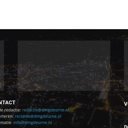
NTACT
V
de redactie:
redactie@dmgdeurne.nl
rteren:
reclame@dmgdeurne.nl
rmatie:
info@dmgdeurne.nl
D