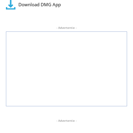
Download DMG App
- Advertentie -
- Advertentie -