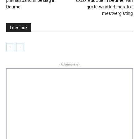
prikhalsband in beslag in
CO2-reductie in Deurne; van
Deurne
grote windturbines tot
mestvergisting
Lees ook
- Advertentie -