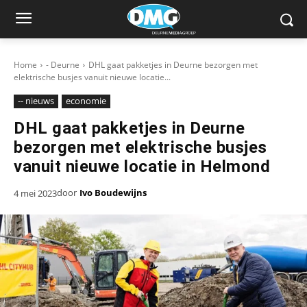
Home
- Deurne
DHL gaat pakketjes in Deurne bezorgen met
elektrische busjes vanuit nieuwe locatie...
-- nieuws
economie
DHL gaat pakketjes in Deurne
bezorgen met elektrische busjes
vanuit nieuwe locatie in Helmond
door
Ivo Boudewijns
4 mei 2023