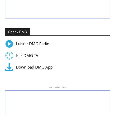
Check DMG
Luister DMG Radio
Kijk DMG TV
Download DMG App
- Advertentie -