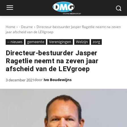
Home
- Deurne
Directeur-bestuurder Jasper Ragetlie neemt na zeven
jaar afscheid van de LEVgroep
-- nieuws
gemeente
Verenigingen
Welzijn
zorg
Directeur-bestuurder Jasper
Ragetlie neemt na zeven jaar
afscheid van de LEVgroep
door
Ivo Boudewijns
3 december 2021