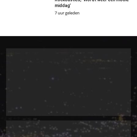
middag’
7 uur geleden