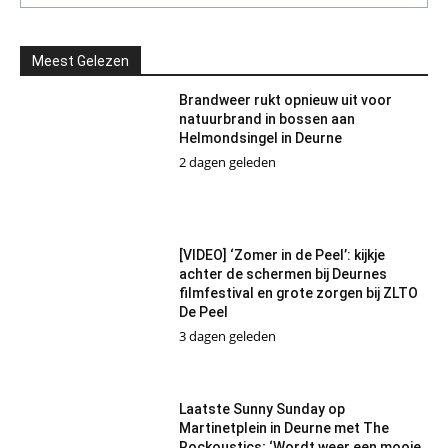
Meest Gelezen
Brandweer rukt opnieuw uit voor
natuurbrand in bossen aan
Helmondsingel in Deurne
2 dagen geleden
[VIDEO] ‘Zomer in de Peel’: kijkje
achter de schermen bij Deurnes
filmfestival en grote zorgen bij ZLTO
De Peel
3 dagen geleden
Laatste Sunny Sunday op
Martinetplein in Deurne met The
Rockoustics; ‘Wordt weer een mooie