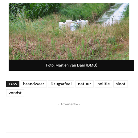
Foto: Martien van Dam (DMG)
brandweer
Drugsafval
natuur
politie
sloot
TAGS
vondst
- Advertentie -