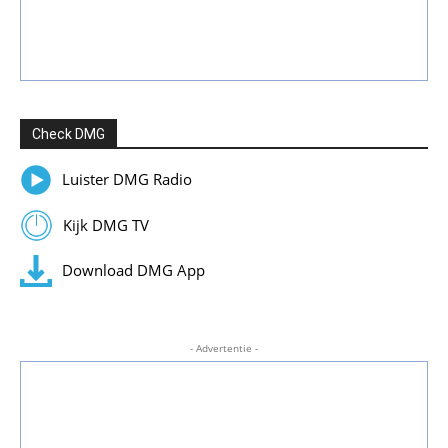
Check DMG
Luister DMG Radio
Kijk DMG TV
Download DMG App
- Advertentie -