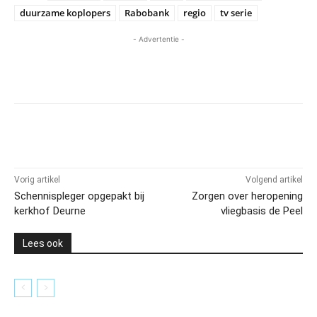
duurzame koplopers
Rabobank
regio
tv serie
- Advertentie -
Vorig artikel
Volgend artikel
Schennispleger opgepakt bij
Zorgen over heropening
kerkhof Deurne
vliegbasis de Peel
Lees ook