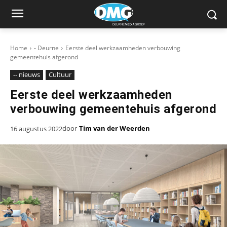
Home
- Deurne
Eerste deel werkzaamheden verbouwing
gemeentehuis afgerond
-- nieuws
Cultuur
Eerste deel werkzaamheden
verbouwing gemeentehuis afgerond
door
Tim van der Weerden
16 augustus 2022