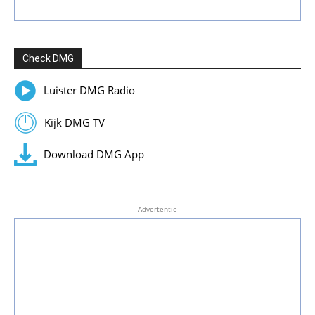
Check DMG
Luister DMG Radio
Kijk DMG TV
Download DMG App
- Advertentie -