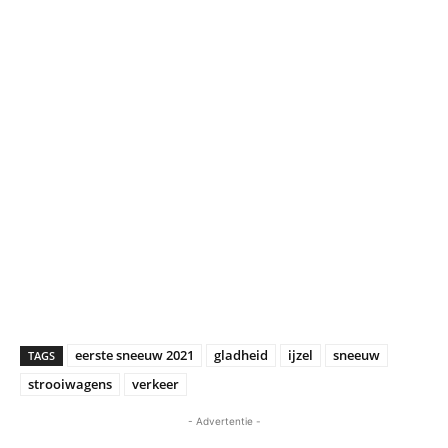
eerste sneeuw 2021
gladheid
ijzel
sneeuw
TAGS
strooiwagens
verkeer
- Advertentie -