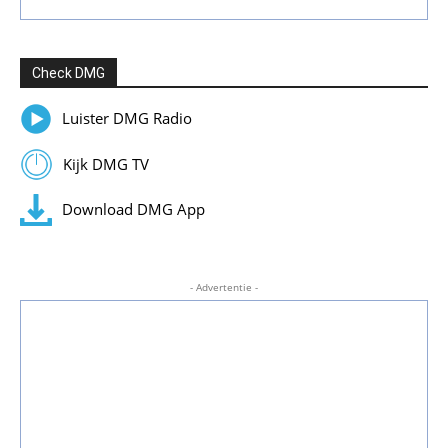
Check DMG
Luister DMG Radio
Kijk DMG TV
Download DMG App
- Advertentie -