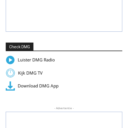
Check DMG
Luister DMG Radio
Kijk DMG TV
Download DMG App
- Advertentie -