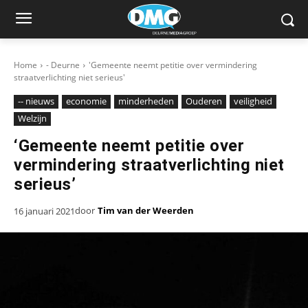
Home
- Deurne
'Gemeente neemt petitie over vermindering
straatverlichting niet serieus'
-- nieuws
economie
minderheden
Ouderen
veiligheid
Welzijn
‘Gemeente neemt petitie over
vermindering straatverlichting niet
serieus’
door
Tim van der Weerden
16 januari 2021