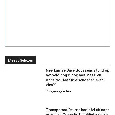
Meest Gelezen
Neerkantse Dave Goossens stond op
het veld oog in oog met Messi en
Ronaldo: ‘Mag ik je schoenen even
zien?’
7 dagen geleden
Transparant Deurne haalt fel uit naar
provincie: ‘Verschuilt politieke keuze