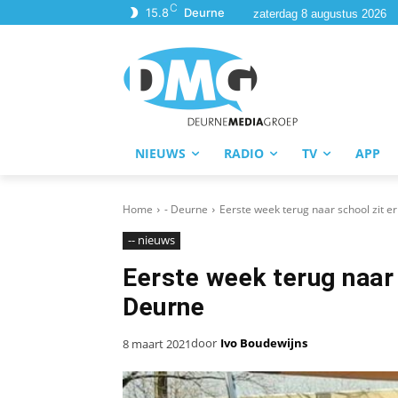
C
15.8
Deurne
zaterdag 8 augustus 2026
NIEUWS
RADIO
TV
APP
Home
- Deurne
Eerste week terug naar school zit e
-- nieuws
Eerste week terug naar 
Deurne
door
Ivo Boudewijns
8 maart 2021