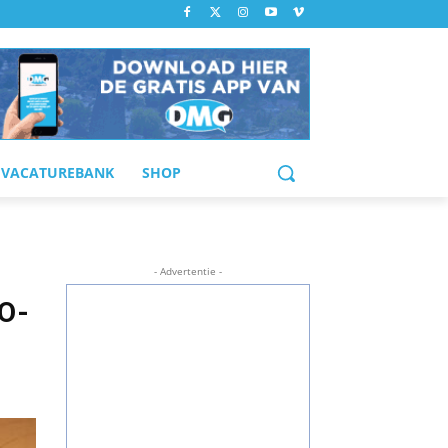
VACATUREBANK
SHOP
- Advertentie -
VO-