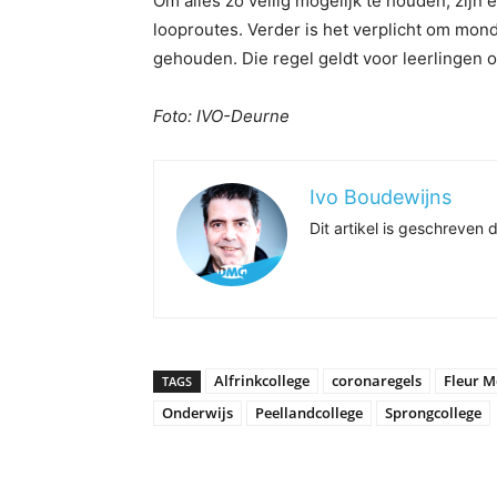
Om alles zo veilig mogelijk te houden, zijn
looproutes. Verder is het verplicht om mon
gehouden. Die regel geldt voor leerlingen 
Foto: IVO-Deurne
Ivo Boudewijns
Dit artikel is geschreve
Alfrinkcollege
coronaregels
Fleur M
TAGS
Onderwijs
Peellandcollege
Sprongcollege