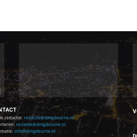
NTACT
V
de redactie:
redactie@dmgdeurne.nl
rteren:
reclame@dmgdeurne.nl
rmatie:
info@dmgdeurne.nl
D