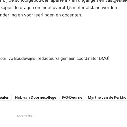
 er bij de schoolgebouwen aparte in- en uitgangen en vastgeste
dkapjes te dragen en moet overal 1,5 meter afstand worden
onderling en voor leerlingen en docenten.
n door Ivo Boudewijns [redacteur/algemeen coördinator DMG]
eulen
Hub van Doornecollege
IVO-Deurne
Myrthe van de Kerkho
- Advertentie -