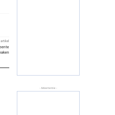
artikel
eente
 maken
- Advertentie -