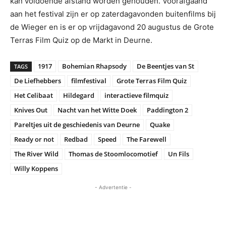
kan voldoende afstand worden gehouden. Voorafgaand
aan het festival zijn er op zaterdagavonden buitenfilms bij
de Wieger en is er op vrijdagavond 20 augustus de Grote
Terras Film Quiz op de Markt in Deurne.
1917
Bohemian Rhapsody
De Beentjes van St
TAGS
De Liefhebbers
filmfestival
Grote Terras Film Quiz
Het Celibaat
Hildegard
interactieve filmquiz
Knives Out
Nacht van het Witte Doek
Paddington 2
Pareltjes uit de geschiedenis van Deurne
Quake
Ready or not
Redbad
Speed
The Farewell
The River Wild
Thomas de Stoomlocomotief
Un Fils
Willy Koppens
- Advertentie -