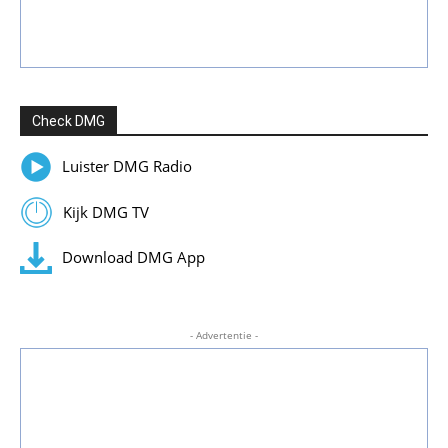
Check DMG
Luister DMG Radio
Kijk DMG TV
Download DMG App
- Advertentie -