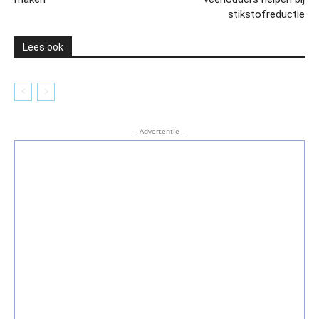
stikstofreductie
Lees ook
- Advertentie -