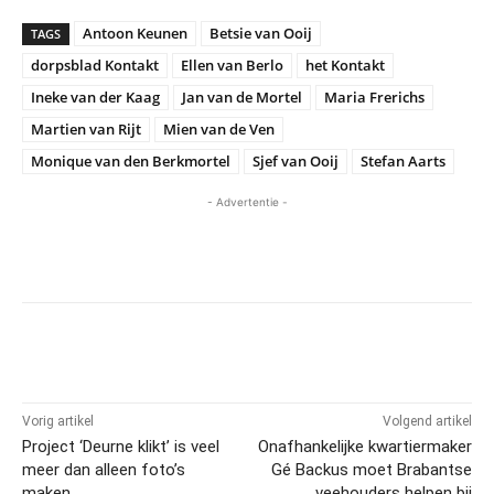
Antoon Keunen
Betsie van Ooij
TAGS
dorpsblad Kontakt
Ellen van Berlo
het Kontakt
Ineke van der Kaag
Jan van de Mortel
Maria Frerichs
Martien van Rijt
Mien van de Ven
Monique van den Berkmortel
Sjef van Ooij
Stefan Aarts
- Advertentie -
Vorig artikel
Volgend artikel
Project ‘Deurne klikt’ is veel
Onafhankelijke kwartiermaker
meer dan alleen foto’s
Gé Backus moet Brabantse
maken
veehouders helpen bij