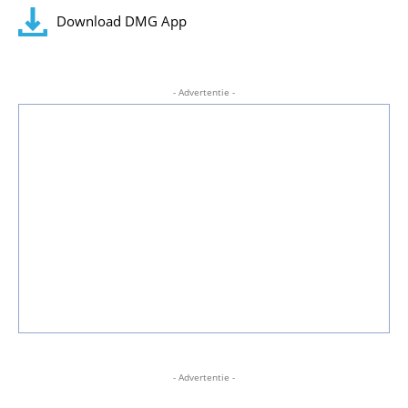
Download DMG App
- Advertentie -
- Advertentie -