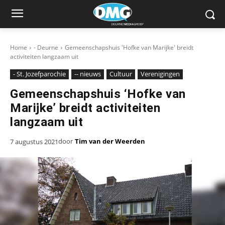
Home
- Deurne
Gemeenschapshuis 'Hofke van Marijke' breidt
activiteiten langzaam uit
- St. Jozefparochie
-- nieuws
Cultuur
Verenigingen
Gemeenschapshuis ‘Hofke van
Marijke’ breidt activiteiten
langzaam uit
door
Tim van der Weerden
7 augustus 2021