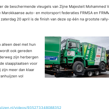
onder de beschermende vleugels van Zijne Majesteit Mohammed V
e Marokkaanse auto- en motorsport federaties FRMSA en FRM
 zaterdag 20 april is de finish van deze op één na grootste rally
 alleen deel met hun
 wordt ook gereden
nderweg zijn herbergen
de slaapplaatsen voor
j zijn meer dan klaar
Panhuijzen vol
uijzen.nl/videos/935273348088352