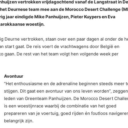
huijzen vertrokken vrijdagochtend vanaf de Langstraat in D
oet het Deurnese team mee aan de Morocco Desert Challenge (
rig jaar eindigde Mike Panhuijzen, Pieter Kuypers en Eva
 Marokkaanse woestijn.
tig Deurne vertrokken, staan over een paar dagen al onder de h
n start gaat. De reis voert de vrachtwagens door België en
ko gaan. De rest van het team volgt hen volgende week per
Avontuur
“Het enthousiasme en de adrenaline beginnen steeds meer t
stijgen. Dit gaat een avontuur van ons leven worden”, zegge
leden van Greenteam Panhuijzen. De Morocco Desert Chall
is een woestijnrace waarbij de combinatie van het goed
prepareren van je voertuig, goed rijden én foutloos navigere
belangrijk zijn.