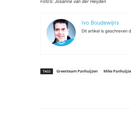
Foto’s: Josanne van der Heijden
Ivo Boudewijns
Dit artikel is geschreve
Greenteam Panhuijzen
Mike Panhuijz
TAGS
Delen