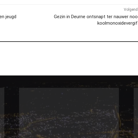
Volgend 
en jeugd
Gezin in Deurne ontsnapt ter nauwer no
koolmonoxidevergif