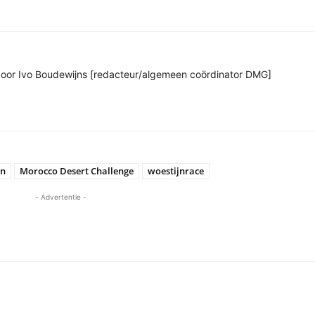
n door Ivo Boudewijns [redacteur/algemeen coördinator DMG]
en
Morocco Desert Challenge
woestijnrace
- Advertentie -