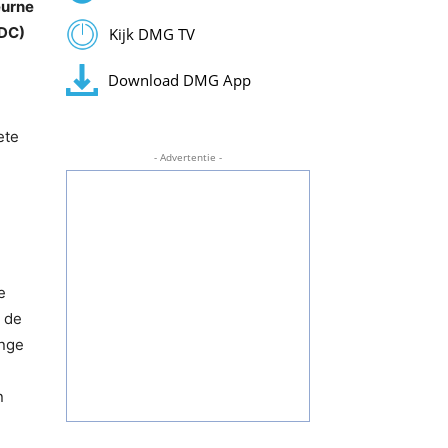
eurne
MDC)
Kijk DMG TV
Download DMG App
ete
- Advertentie -
e
n de
enge
n