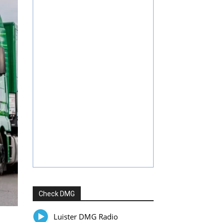
Check DMG
Luister DMG Radio