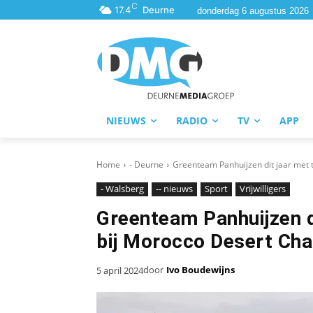
C
17.4
Deurne
donderdag 6 augustus 2026
NIEUWS
RADIO
TV
APP
Home
- Deurne
Greenteam Panhuijzen dit jaar met t
- Walsberg
-- nieuws
Sport
Vrijwilligers
Greenteam Panhuijzen d
bij Morocco Desert Cha
door
Ivo Boudewijns
5 april 2024