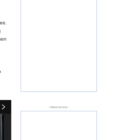
ee.
g
men
p
- Advertentie -