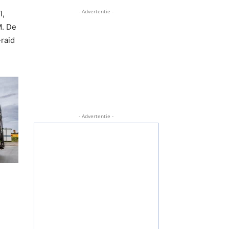
- Advertentie -
I,
M. De
-raid
- Advertentie -