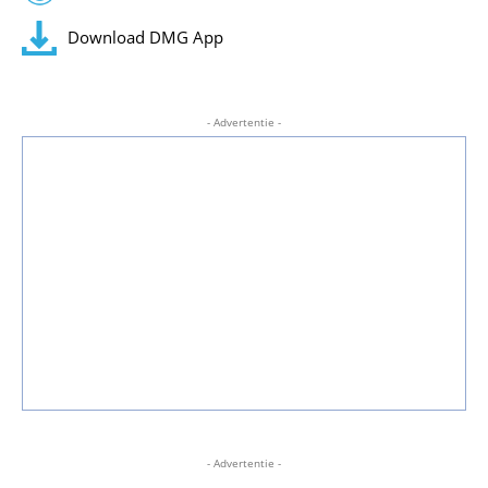
Download DMG App
- Advertentie -
- Advertentie -