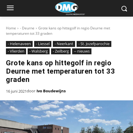
Home
- Deurne
Grote kans op hittegolf in regio Deurne met
temperaturen tot 33 graden
- Helenaveen
- Liessel
- Neerkant
- St. Jozefparochie
- Vlierden
- Walsberg
- Zeilberg
-- nieuws
Grote kans op hittegolf in regio
Deurne met temperaturen tot 33
graden
door
Ivo Boudewijns
16 juni 2021