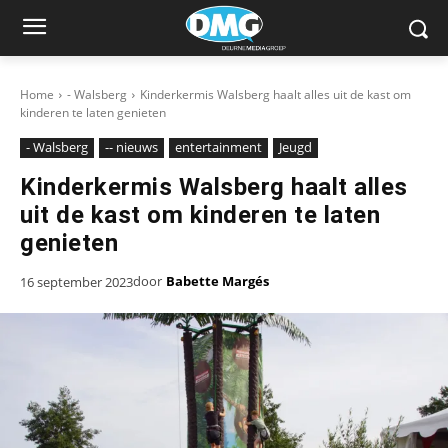
Home
- Walsberg
Kinderkermis Walsberg haalt alles uit de kast om
kinderen te laten genieten
- Walsberg
-- nieuws
entertainment
Jeugd
Kinderkermis Walsberg haalt alles
uit de kast om kinderen te laten
genieten
door
Babette Margés
16 september 2023