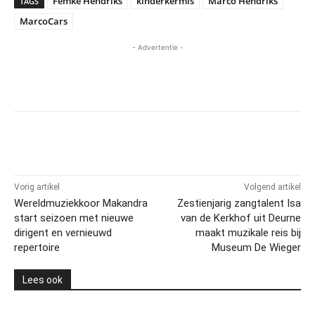
Femke Hendriks
kinderkermis
Marco Hendriks
TAGS
MarcoCars
- Advertentie -
Vorig artikel
Volgend artikel
Wereldmuziekkoor Makandra
Zestienjarig zangtalent Isa
start seizoen met nieuwe
van de Kerkhof uit Deurne
dirigent en vernieuwd
maakt muzikale reis bij
repertoire
Museum De Wieger
Lees ook