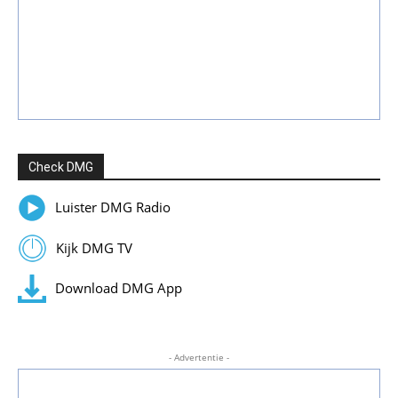
Check DMG
Luister DMG Radio
Kijk DMG TV
Download DMG App
- Advertentie -