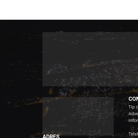
CO
Tip 
Adve
Info
Tele
ADRES