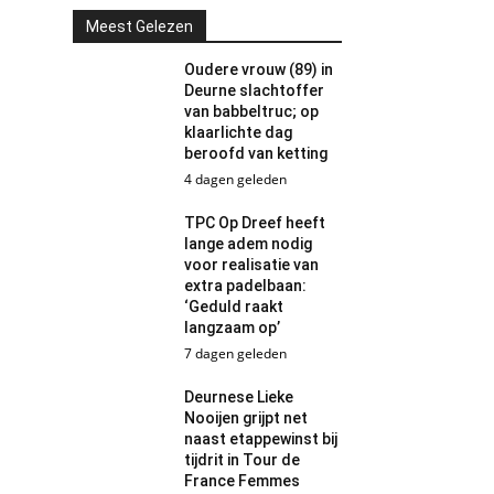
Meest Gelezen
Oudere vrouw (89) in
Deurne slachtoffer
van babbeltruc; op
klaarlichte dag
beroofd van ketting
4 dagen geleden
TPC Op Dreef heeft
lange adem nodig
voor realisatie van
extra padelbaan:
‘Geduld raakt
langzaam op’
7 dagen geleden
Deurnese Lieke
Nooijen grijpt net
naast etappewinst bij
tijdrit in Tour de
France Femmes