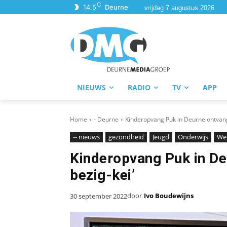
C
14.5
Deurne
vrijdag 7 augustus 2026
NIEUWS
RADIO
TV
APP
Home
- Deurne
Kinderopvang Puk in Deurne ontvangt
-- nieuws
gezondheid
Jeugd
Onderwijs
Wel
Kinderopvang Puk in De
bezig-kei’
door
Ivo Boudewijns
30 september 2022