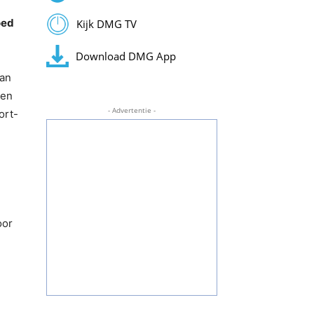
oed
Kijk DMG TV
Download DMG App
van
nen
- Advertentie -
ort-
oor