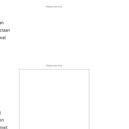
- Advertentie -
an
staan
wat
- Advertentie -
j
en
niet