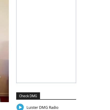
Check DMG
Luister DMG Radio