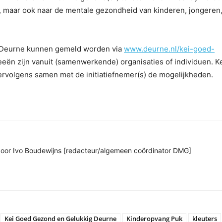
, maar ook naar de mentale gezondheid van kinderen, jongeren
g Deurne kunnen gemeld worden via
www.deurne.nl/kei-goed-
eeën zijn vanuit (samenwerkende) organisaties of individuen. K
rvolgens samen met de initiatiefnemer(s) de mogelijkheden.
n door Ivo Boudewijns [redacteur/algemeen coördinator DMG]
Kei Goed Gezond en Gelukkig Deurne
Kinderopvang Puk
kleuters