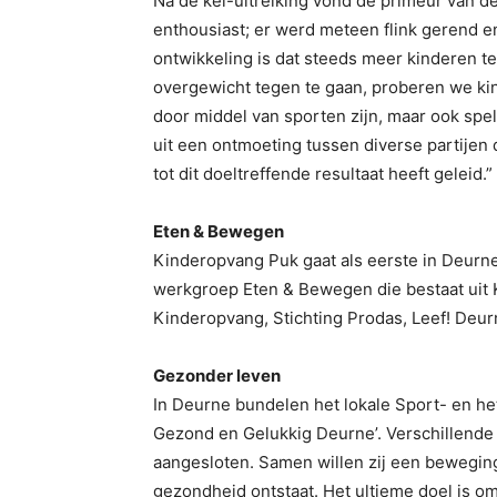
Na de kei-uitreiking vond de primeur van 
enthousiast; er werd meteen flink gerend 
ontwikkeling is dat steeds meer kinderen t
overgewicht tegen te gaan, proberen we kin
door middel van sporten zijn, maar ook spele
uit een ontmoeting tussen diverse partijen 
tot dit doeltreffende resultaat heeft geleid.”
Eten & Bewegen
Kinderopvang Puk gaat als eerste in Deurne 
werkgroep Eten & Bewegen die bestaat uit K
Kinderopvang, Stichting Prodas, Leef! Deu
Gezonder leven
In Deurne bundelen het lokale Sport- en h
Gezond en Gelukkig Deurne’. Verschillende (
aangesloten. Samen willen zij een bewegi
gezondheid ontstaat. Het ultieme doel is om