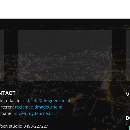
NTACT
V
de redactie:
redactie@dmgdeurne.nl
rteren:
reclame@dmgdeurne.nl
rmatie:
info@dmgdeurne.nl
D
foon studio: 0493-227227