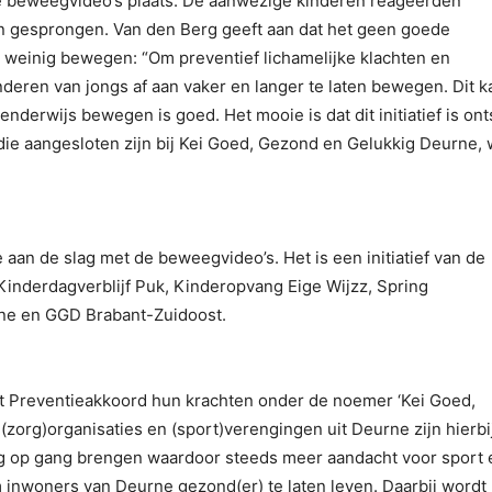
de beweegvideo’s plaats. De aanwezige kinderen reageerden
en gesprongen. Van den Berg geeft aan dat het geen goede
e weinig bewegen: “Om preventief lichamelijke klachten en
deren van jongs af aan vaker en langer te laten bewegen. Dit k
nderwijs bewegen is goed. Het mooie is dat dit initiatief is ont
die aangesloten zijn bij Kei Goed, Gezond en Gelukkig Deurne, 
aan de slag met de beweegvideo’s. Het is een initiatief van de
inderdagverblijf Puk, Kinderopvang Eige Wijzz, Spring
rne en GGD Brabant-Zuidoost.
et Preventieakkoord hun krachten onder de noemer ‘Kei Goed,
zorg)organisaties en (sport)verengingen uit Deurne zijn hierbi
ng op gang brengen waardoor steeds meer aandacht voor sport 
 inwoners van Deurne gezond(er) te laten leven. Daarbij wordt 