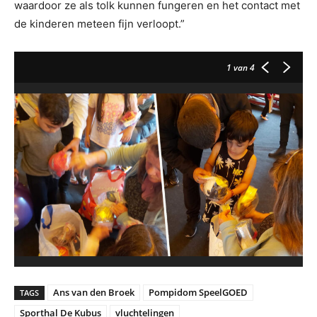
waardoor ze als tolk kunnen fungeren en het contact met
de kinderen meteen fijn verloopt.”
1
van 4
Ans van den Broek
Pompidom SpeelGOED
TAGS
Sporthal De Kubus
vluchtelingen