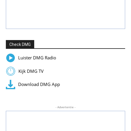
Check DMG
Luister DMG Radio
Kijk DMG TV
Download DMG App
- Advertentie -