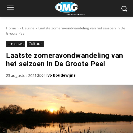
Home
- Deurne
Laatste zomeravondwandeling van het seizoen in De
Groote Peel
-- nieuws
Cultuur
Laatste zomeravondwandeling van
het seizoen in De Groote Peel
door
Ivo Boudewijns
23 augustus 2021