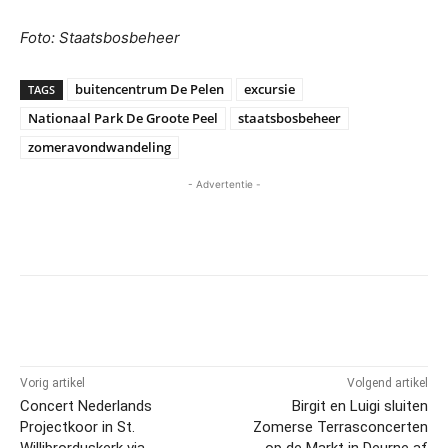
Foto: Staatsbosbeheer
buitencentrum De Pelen
excursie
TAGS
Nationaal Park De Groote Peel
staatsbosbeheer
zomeravondwandeling
- Advertentie -
Vorig artikel
Volgend artikel
Concert Nederlands
Birgit en Luigi sluiten
Projectkoor in St.
Zomerse Terrasconcerten
Willibrorduskerk via
op de Markt in Deurne af