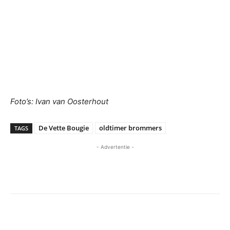
Foto’s: Ivan van Oosterhout
De Vette Bougie
oldtimer brommers
TAGS
- Advertentie -