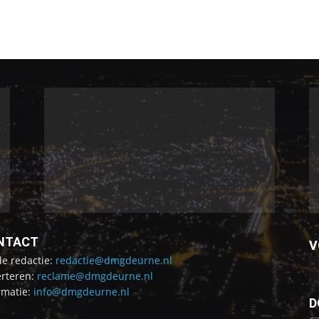
NTACT
V
de redactie:
redactie@dmgdeurne.nl
rteren:
reclame@dmgdeurne.nl
rmatie:
info@dmgdeurne.nl
D