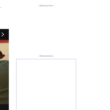
- Advertentie -
.
- Advertentie -