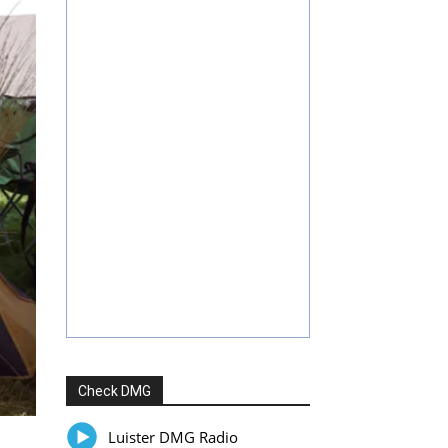
Check DMG
Luister DMG Radio