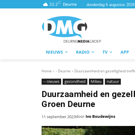
C
22.2
Deurne
donderdag 6 augustus 2026
NIEUWS
RADIO
TV
APP
Home
- Deurne
Duurzaamheid en gezelligheid tref
-- nieuws
gezondheid
Milieu
natuur
Duurzaamheid en gezell
Groen Deurne
door
Ivo Boudewijns
11 september 2023