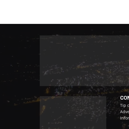
CO
Tip 
Adve
Info