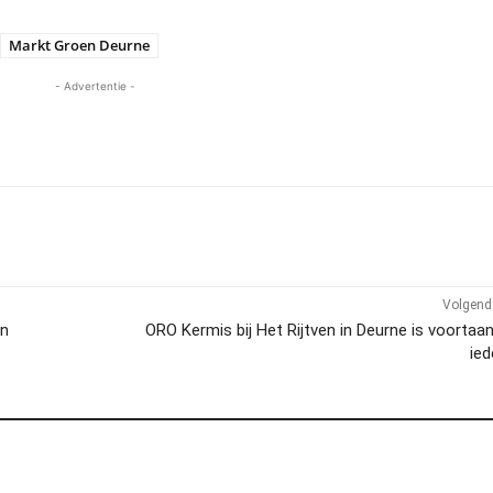
Markt Groen Deurne
- Advertentie -
Volgend 
in
ORO Kermis bij Het Rijtven in Deurne is voortaa
ie