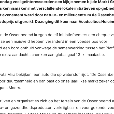
dag veel geïnteresseerden een kijkje nemen bij de Markt G
 kennismaken met verschillende lokale initiatieven op gebie
 het evenement werd door natuur- en milieucentrum de Ossen
adeprijs uitgereikt. Deze ging dit keer naar Voedselbos Heiein
an de Ossenbeemd kregen de elf initiatiefnemers een cheque v
 ze een maisveld hebben veranderd in een voedselbos voor
d een bord onthuld vanwege de samenwerking tussen het Plat
xtra aandacht schenken aan global goal 13: klimaatactie.
ta Mira bekijken; een auto die op waterstof rijdt. “De Ossenb
voor duurzaamheid en dan past op onze jaarlijkse markt zeker o
ques Moors.
ijven en organisaties zich op het terrein van de Ossenbeemd 
rade- en gezondheidsproducten verkrijgbaar en voor gezonde vo