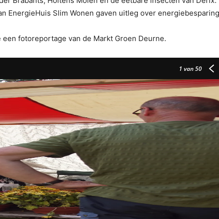
der Brabants, Holtens Molen en de eetbare insecten van Derix.
van EnergieHuis Slim Wonen gaven uitleg over energiebesparing
 een fotoreportage van de Markt Groen Deurne.
1
van 50