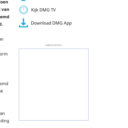
roen
d van
Kijk DMG TV
beemd
Download DMG App
d.
an
- Advertentie -
form
eemd
ok
aan
eding