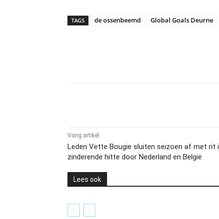
de ossenbeemd
Global Goals Deurne
TAGS
Delen
Vorig artikel
Leden Vette Bougie sluiten seizoen af met rit 
zinderende hitte door Nederland en België
Lees ook