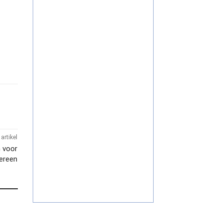
artikel
n voor
dereen