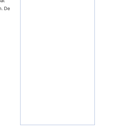
dat
n. De