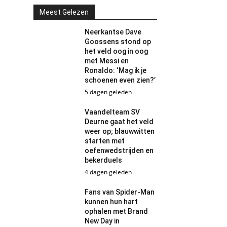
Meest Gelezen
Neerkantse Dave
Goossens stond op
het veld oog in oog
met Messi en
Ronaldo: ‘Mag ik je
schoenen even zien?’
5 dagen geleden
Vaandelteam SV
Deurne gaat het veld
weer op; blauwwitten
starten met
oefenwedstrijden en
bekerduels
4 dagen geleden
Fans van Spider-Man
kunnen hun hart
ophalen met Brand
New Day in