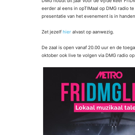
DMG houdt dit jaar voor de vijfde keer FriDM
eerder al eens in opTIMaal op DMG radio te
presentatie van het evenement is in hand
Zet jezelf
hier
alvast op aanwezig.
De zaal is open vanaf 20.00 uur en de toega
oktober ook live te volgen via DMG radio o