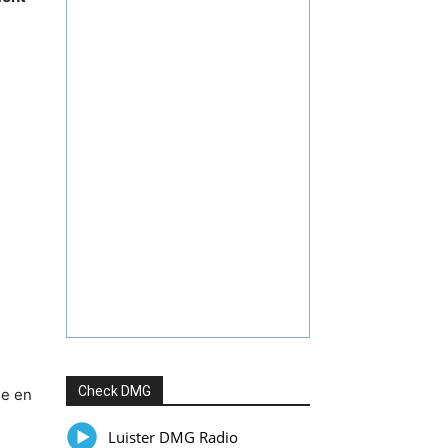
Check DMG
ne en
Luister DMG Radio