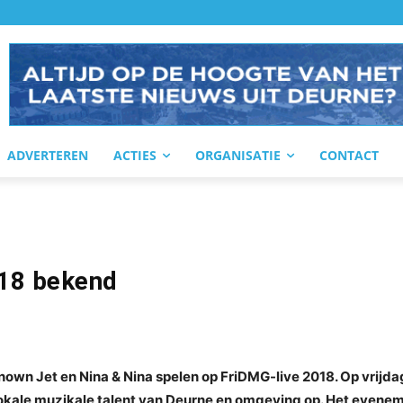
ADVERTEREN
ACTIES
ORGANISATIE
CONTACT
018 bekend
own Jet en Nina & Nina spelen op FriDMG-live 2018. Op vrijda
lokale muzikale talent van Deurne en omgeving op. Het evene