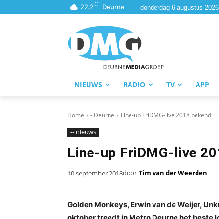
C
22.2
Deurne
donderdag 6 augustus 2026
NIEUWS
RADIO
TV
APP
Home
- Deurne
Line-up FriDMG-live 2018 bekend
-- nieuws
Line-up FriDMG-live 2
door
Tim van der Weerden
10 september 2018
Golden Monkeys, Erwin van de Weijer, Unkn
oktober treedt in Metro Deurne het beste 