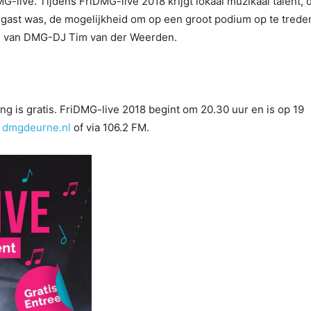
G-live. Tijdens FriDMG-live 2018 krijgt lokaal muzikaal talent, 
 gast was, de mogelijkheid om op een groot podium op te trede
en van DMG-DJ Tim van der Weerden.
ng is gratis. FriDMG-live 2018 begint om 20.30 uur en is op 19
p
dmgdeurne.nl
of via 106.2 FM.