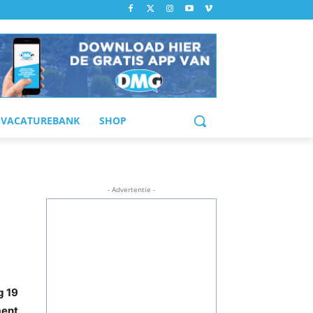
VACATUREBANK
SHOP
- Advertentie -
g 19
ment