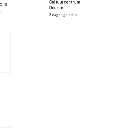
Cultuurcentrum
olle
Deurne
e
2 dagen geleden